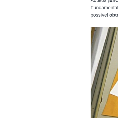
Adultos (
Enc
Fundamental
possível
obte