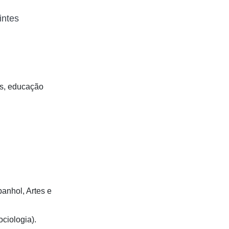
intes
es, educação
anhol, Artes e
ciologia).