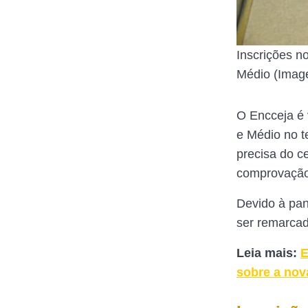
Inscrições n
Médio (Imag
O Encceja é 
e Médio no 
precisa do ce
comprovação
Devido à pa
ser remarcad
Leia mais:
E
sobre a nov