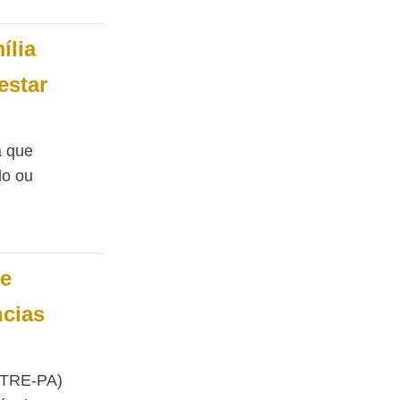
ília
estar
a que
do ou
ue
ncias
 (TRE-PA)