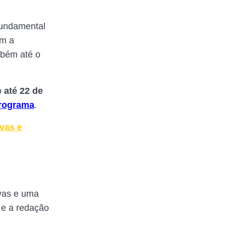
Fundamental
am a
mbém até o
o
até 22 de
 programa
.
vas e
ivas e uma
 e a redação