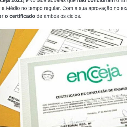
ceja 2021
) é voltada àqueles que
não concluíram
o En
 e Médio no tempo regular. Com a sua aprovação no ex
r o certificado
de ambos os ciclos.