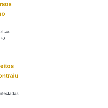
rsos
no
blicou
970
eitos
ontraiu
nfectadas