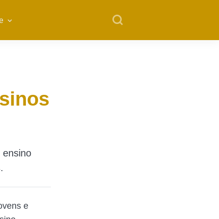
e
nsinos
 ensino
.
ovens e