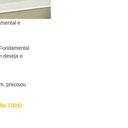
amental e
o Fundamental
m deseja e
m, precisou
aiba TUDO