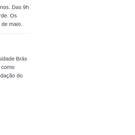
rnos. Das 9h
rde. Os
5 de maio.
sidade Brás
a como
redação do