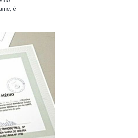
sino
ame, é