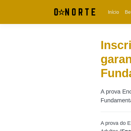
Início
Be
Inscr
garan
Fund
A prova En
Fundamental
A prova do E