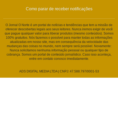
Como parar de receber notificações
O Jornal O Norte é um portal de notícias e tendências que tem a missão de
oferecer descobertas legais aos seus leitores. Nunca iremos exigir de você
que pague qualquer valor para liberar produtos (mesmo conteúdos). Somos
100% gratuitos. Nós fazemos o possível para manter todas as informações
atualizadas em nosso site, mas em consequência da velocidade das
mudanças das coisas no mundo, nem sempre será possível. Novamente:
Nunca solicitamos nenhuma informação pessoal ou qualquer tipo de
cobrança. Somos um portal de conteúdo jornalístico. Caso isso aconteça,
entre em contato conosco imediatamente.
ADS DIGITAL MEDIA LTDA | CNPJ: 47.588.797/0001-53