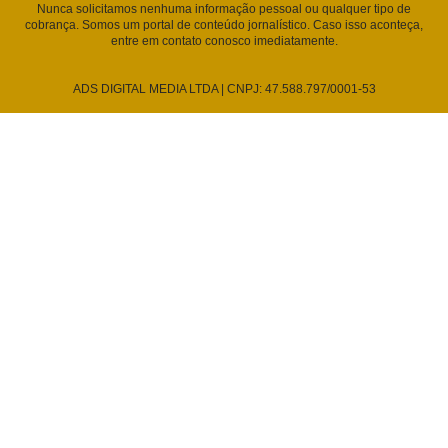
Nunca solicitamos nenhuma informação pessoal ou qualquer tipo de
cobrança. Somos um portal de conteúdo jornalístico. Caso isso aconteça,
entre em contato conosco imediatamente.
ADS DIGITAL MEDIA LTDA | CNPJ: 47.588.797/0001-53