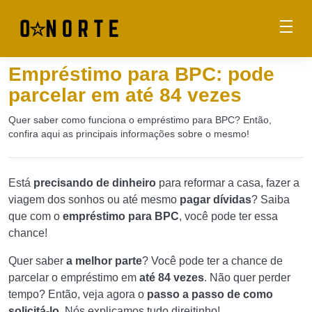
Empréstimo para BPC: pode
parcelar em até 84 vezes
Quer saber como funciona o empréstimo para BPC? Então,
confira aqui as principais informações sobre o mesmo!
Está
precisando de dinheiro
para reformar a casa, fazer a
viagem dos sonhos ou até mesmo
pagar dívidas
? Saiba
que com o
empréstimo para BPC
, você pode ter essa
chance!
Quer saber
a melhor parte
? Você pode ter a chance de
parcelar o empréstimo em
até 84 vezes
. Não quer perder
tempo? Então, veja agora o
passo a passo de como
solicitá-lo
. Nós explicamos tudo direitinho!