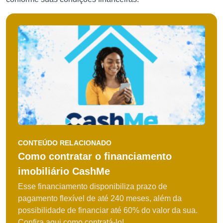
CONTEÚDO RELACIONADO
Como contratar o financiamento
imobiliário CashMe
Esse financiamento disponibiliza prazo de
pagamento flexível de até 240 meses, além da
possibilidade de financiar até 60% do valor da sua.
Confira aqui como contratá-lo!