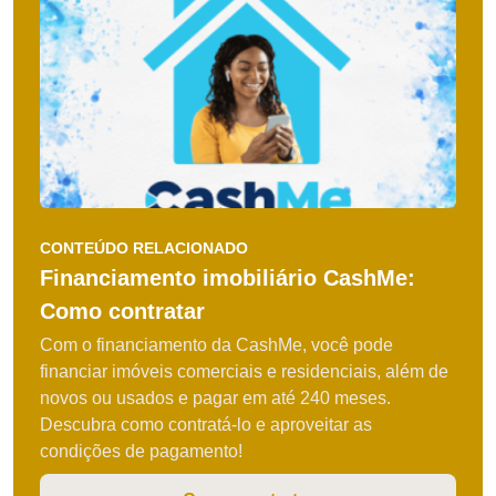
CONTEÚDO RELACIONADO
Financiamento imobiliário CashMe:
Como contratar
Com o financiamento da CashMe, você pode
financiar imóveis comerciais e residenciais, além de
novos ou usados e pagar em até 240 meses.
Descubra como contratá-lo e aproveitar as
condições de pagamento!