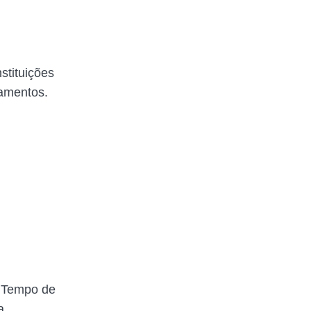
stituições
iamentos.
o Tempo de
a.