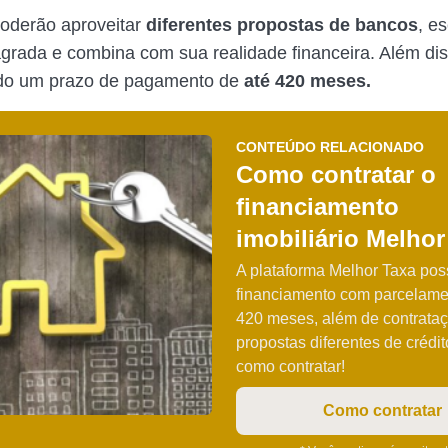
poderão aproveitar
diferentes propostas de bancos
, e
grada e combina com sua realidade financeira. Além dis
zado um prazo de pagamento de
até 420 meses.
CONTEÚDO RELACIONADO
Como contratar o
financiamento
imobiliário Melhor
A plataforma Melhor Taxa poss
financiamento com parcelame
420 meses, além de contrataç
propostas diferentes de crédit
como contratar!
Como contratar