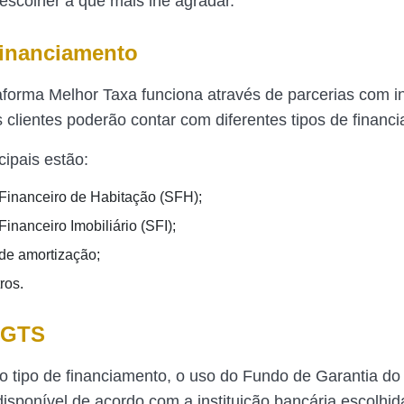
escolher a que mais lhe agradar.
financiamento
forma Melhor Taxa funciona através de parcerias com in
s clientes poderão contar com diferentes tipos de financ
cipais estão:
Financeiro de Habitação (SFH);
inanceiro Imobiliário (SFI);
de amortização;
ros.
FGTS
 tipo de financiamento, o uso do Fundo de Garantia d
disponível de acordo com a instituição bancária escolhid