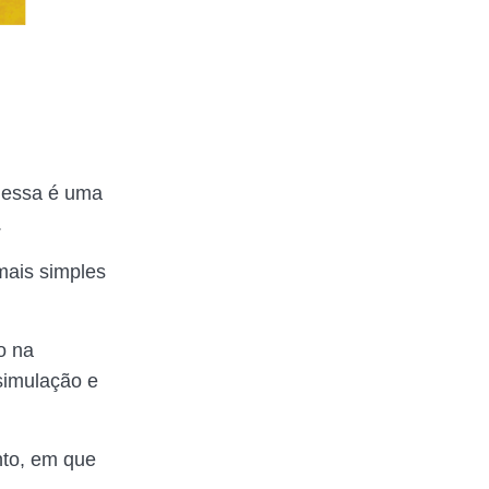
 essa é uma
.
mais simples
o na
 simulação e
nto, em que