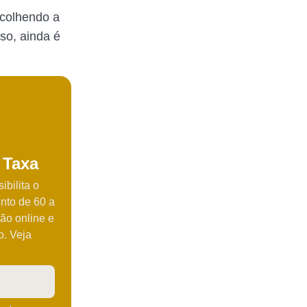
scolhendo a
so, ainda é
 Taxa
ibilita o
nto de 60 a
ão online e
o. Veja