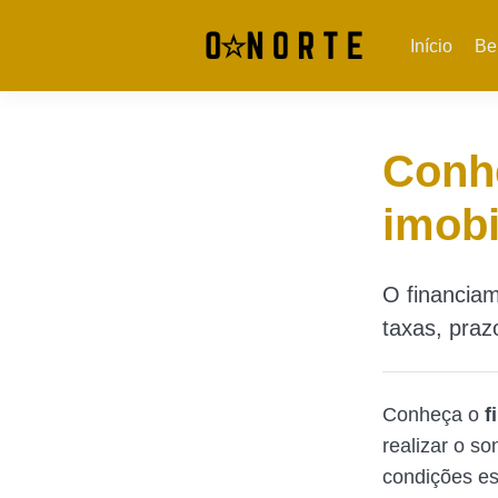
Início
Be
Conh
imobi
O financiam
taxas, praz
Conheça o
f
realizar o s
condições es