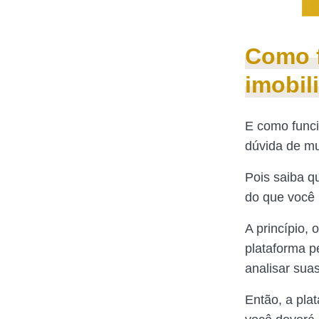
Como f
imobil
E como func
dúvida de mu
Pois saiba q
do que você 
A princípio,
plataforma pe
analisar sua
Então, a pla