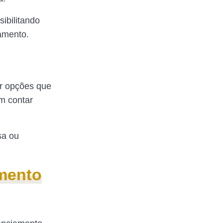
ibilitando
amento.
or opções que
m contar
sa ou
amento