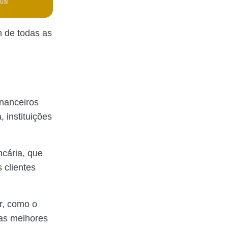
tual
 de todas as
inanceiros
, instituições
cária, que
s clientes
r, como o
 as melhores