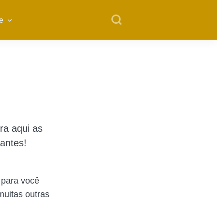
e
ra aqui as
antes!
l para você
uitas outras