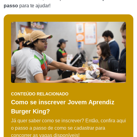
passo
para te ajudar!
CONTEÚDO RELACIONADO
Como se inscrever Jovem Aprendiz
Burger King?
Já quer saber como se inscrever? Então, confira aqui
o passo a passo de como se cadastrar para
concorrer as vagas disponíveis!