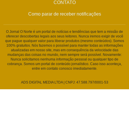
CONTATO
Como parar de receber notificações
O Jornal O Norte é um portal de notícias e tendências que tem a missão de
oferecer descobertas legais aos seus leitores. Nunca iremos exigir de você
que pague qualquer valor para liberar produtos (mesmo conteúdos). Somos
100% gratuitos. Nós fazemos o possível para manter todas as informações
atualizadas em nosso site, mas em consequência da velocidade das
mudanças das coisas no mundo, nem sempre será possível. Novamente:
Nunca solicitamos nenhuma informação pessoal ou qualquer tipo de
cobrança. Somos um portal de conteúdo jornalístico. Caso isso aconteça,
entre em contato conosco imediatamente.
ADS DIGITAL MEDIA LTDA | CNPJ: 47.588.797/0001-53