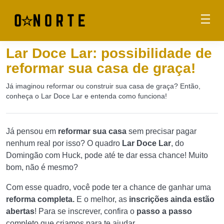
Lar Doce Lar: possibilidade de
reformar sua casa de graça!
Já imaginou reformar ou construir sua casa de graça? Então,
conheça o Lar Doce Lar e entenda como funciona!
Já pensou em
reformar sua casa
sem precisar pagar
nenhum real por isso? O quadro
Lar Doce Lar
, do
Domingão com Huck, pode até te dar essa chance! Muito
bom, não é mesmo?
Com esse quadro, você pode ter a chance de ganhar uma
reforma completa.
E o melhor, as
inscrições ainda estão
abertas
! Para se inscrever, confira o
passo a passo
completo que criamos para te ajudar.