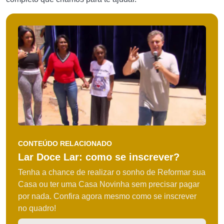
CONTEÚDO RELACIONADO
Lar Doce Lar: como se inscrever?
Tenha a chance de realizar o sonho de Reformar sua
Casa ou ter uma Casa Novinha sem precisar pagar
por nada. Confira agora mesmo como se inscrever
no quadro!