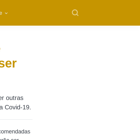
e
e
ser
er outras
a Covid-19.
ecomendadas