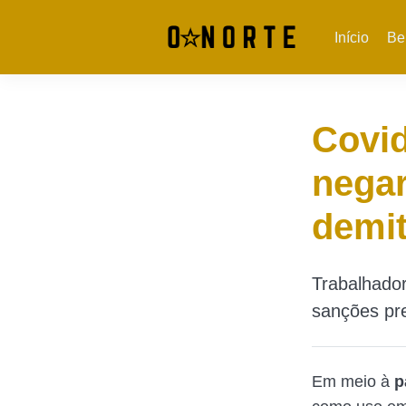
Início
Be
Covid
negar
demit
Trabalhador
sanções pre
Em meio à
p