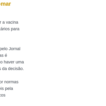
omar
r a vacina
tários para
pelo Jornal
as é
do haver uma
s da decisão.
por normas
is pela
cos