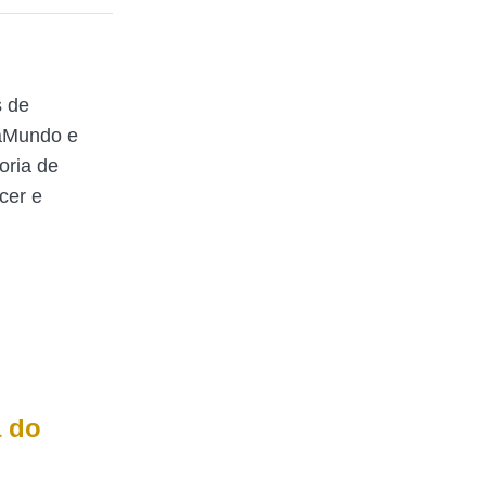
s de
raMundo e
oria de
cer e
a do