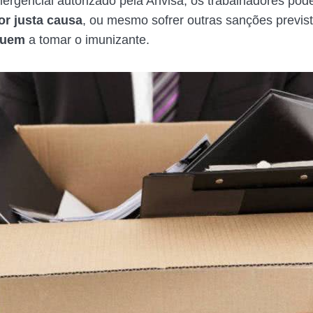
rgencial autorizado pela Anvisa, os trabalhadores pod
or justa causa
, ou mesmo sofrer outras sanções previst
guem
a tomar o imunizante.