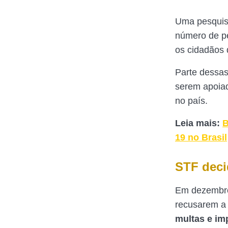
Uma pesquisa
número de p
os cidadãos
Parte dessas
serem apoiad
no país.
Leia mais:
B
19 no Brasil
STF deci
Em dezembro,
recusarem a 
multas e im