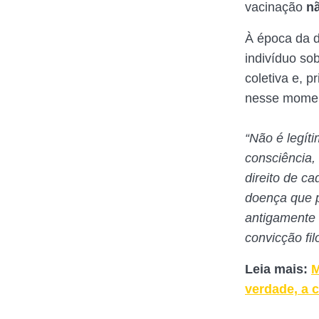
vacinação
nã
À época da d
indivíduo so
coletiva e, p
nesse momen
“Não é legít
consciência, 
direito de c
doença que p
antigamente 
convicção fi
Leia mais:
M
verdade, a 