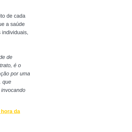
ito de cada
que a saúde
 individuais,
ade de
trato, é o
nação por uma
, que
s invocando
 hora da