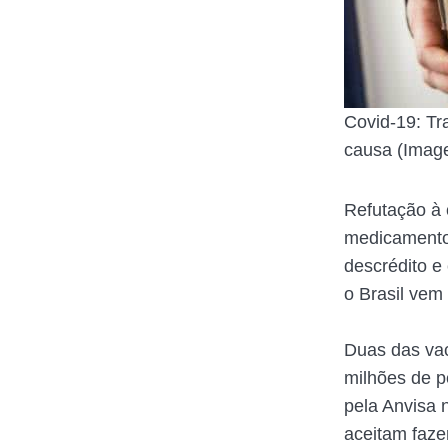
Covid-19: Tr
causa (Imag
Refutação à 
medicamentos
descrédito e
o Brasil vem
Duas das vac
milhões de p
pela Anvisa 
aceitam faze