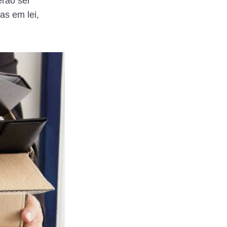
erão ser
as em lei,