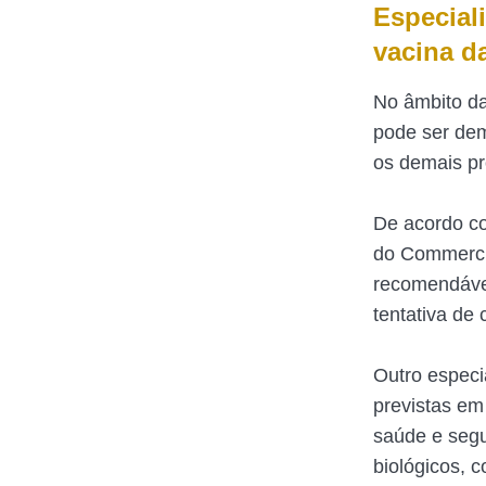
Especial
vacina d
No âmbito da 
pode ser demi
os demais pro
De acordo co
do Commercio
recomendáve
tentativa de 
Outro especi
previstas em
saúde e segu
biológicos, 