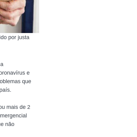
do por justa
 a
oronavírus e
problemas que
país.
vou mais de 2
emergencial
ue não