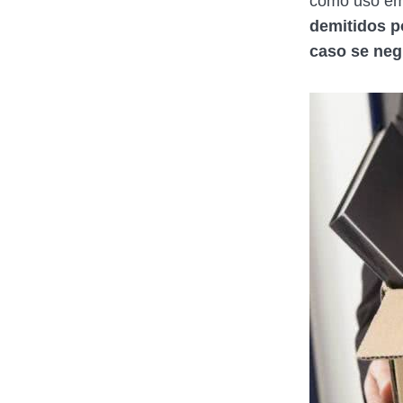
como uso eme
demitidos p
caso se ne