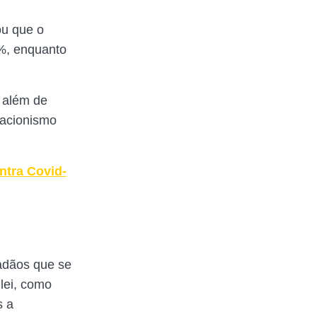
ou que o
%, enquanto
, além de
gacionismo
ntra Covid-
adãos que se
lei, como
s a