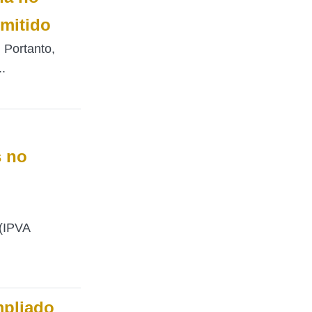
rmitido
 Portanto,
..
 no
(IPVA
mpliado