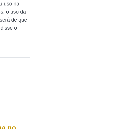
eu uso na
os, o uso da
será de que
 disse o
na no