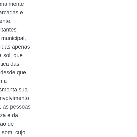
ionalmente
marcadas e
ente,
itantes
 municipal,
tidas apenas
-sol, que
tica das
, desde que
m a
esmonta sua
envolvimento
, as pessoas
eza e da
ção de
 som, cujo