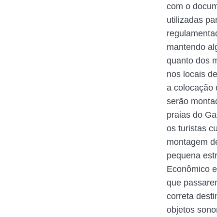
com o docume
utilizadas p
regulamentad
mantendo alg
quanto dos m
nos locais d
a colocação 
serão montad
praias do Ga
os turistas
montagem de 
pequena estru
Econômico e 
que passarem
correta dest
objetos sono