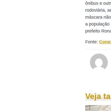
ônibus e out
rodoviária, a
máscara não 
a população 
prefeito Ron
Fonte:
Cone
Veja 