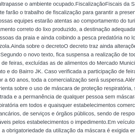
ltrapasse o ambiente ocupado.FiscalizaçãoFiscais da S
e farão o trabalho de fiscalização para garantir a prese
ossas equipes estarão atentas ao comportamento do tur
ento correto do lixo produzido, a destinação adequad
ssoas da praia e ainda coibindo a pesca predatória no lo
zola.Ainda sobre o decretoO decreto traz ainda alteraçõ
 Segundo o novo texto, fica suspensa a realização de to
o de feiras, excluídas as de alimentos do Mercado Munici
o e do Bairro JK. Caso verificada a participação de fei
or a 60 anos, toda a comercialização será suspensa.Alé
rienta sobre o uso de máscara de proteção respiratória,
ntrada e a permanência de qualquer pessoa sem máscar
piratória em todos e quaisquer estabelecimentos comerci
 bancários, de serviços e órgãos públicos, sendo de resp
veis pelos estabelecimentos o impedimento.Em veículo
 a obrigatoriedade da utilização da máscara é exigida em