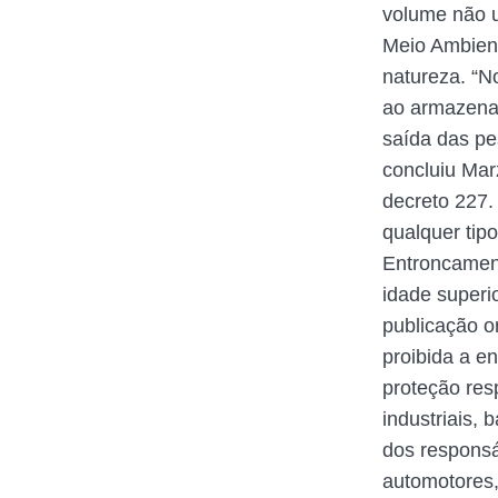
volume não u
Meio Ambient
natureza. “N
ao armazenam
saída das pe
concluiu Mar
decreto 227.
qualquer tip
Entroncament
idade superi
publicação o
proibida a e
proteção res
industriais,
dos responsá
automotores,