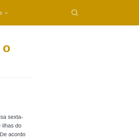
e
 o
ssa sexta-
 ilhas do
.De acordo