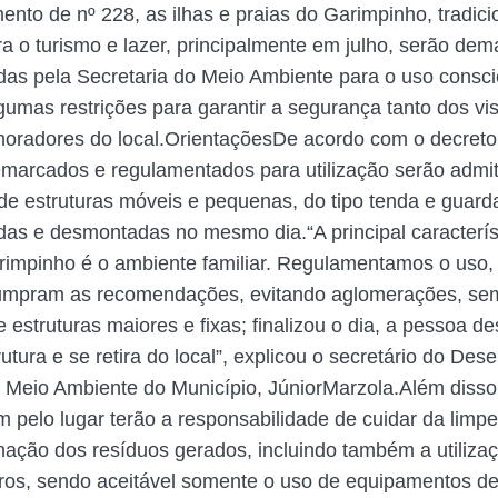
nto de nº 228, as ilhas e praias do Garimpinho, tradic
ara o turismo e lazer, principalmente em julho, serão de
as pela Secretaria do Meio Ambiente para o uso consci
umas restrições para garantir a segurança tanto dos vis
oradores do local.OrientaçõesDe acordo com o decreto
emarcados e regulamentados para utilização serão admi
de estruturas móveis e pequenas, do tipo tenda e guarda
as e desmontadas no mesmo dia.“A principal caracterís
rimpinho é o ambiente familiar. Regulamentamos o uso
 cumpram as recomendações, evitando aglomerações, se
estruturas maiores e fixas; finalizou o dia, a pessoa d
tura e se retira do local”, explicou o secretário do Des
Meio Ambiente do Município, JúniorMarzola.Além disso
 pelo lugar terão a responsabilidade de cuidar da limp
inação dos resíduos gerados, incluindo também a utiliza
ros, sendo aceitável somente o uso de equipamentos de