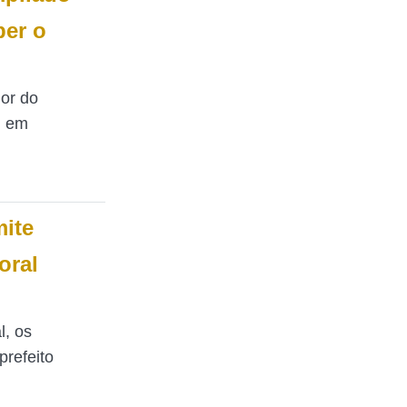
ber o
dor do
u em
mite
oral
l, os
prefeito