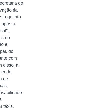
ecretaria do
rvação da
ista quanto
a após a
cal”,
es no
do e
pal, do
rante com
m disso, a
 sendo
a de
ais,
onsabilidade
s
 táxis,