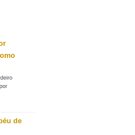
or
 Como
deiro
por
péu de