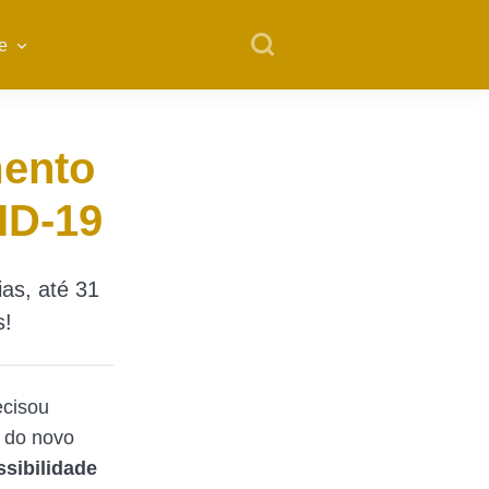
e
mento
ID-19
as, até 31
s!
ecisou
 do novo
sibilidade