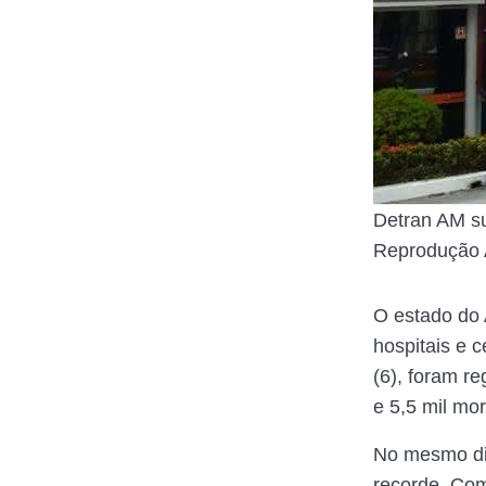
Detran AM s
Reprodução A
O estado do 
hospitais e c
(6), foram r
e 5,5 mil mor
No mesmo dia
recorde. Com