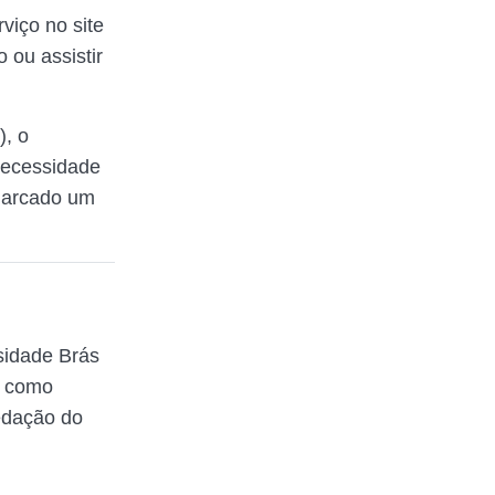
viço no site
 ou assistir
), o
necessidade
marcado um
sidade Brás
a como
redação do