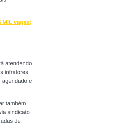
5 MIL vagas;
s
tá atendendo
 infratores
er agendado e
ular também
ia sindicato
ciadas de