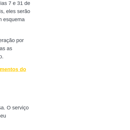
ias 7 e 31 de
s, eles serão
 um esquema
eração por
das as
o.
amentos do
a. O serviço
seu