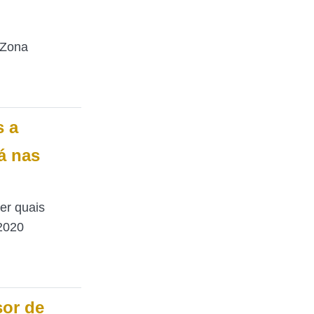
 Zona
s a
á nas
er quais
 2020
sor de