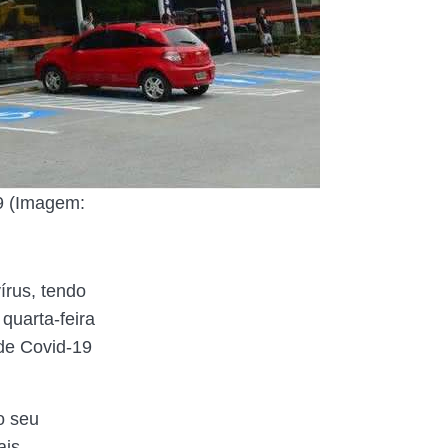
9 (Imagem:
rus, tendo
quarta-feira
 de Covid-19
o seu
ais