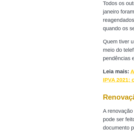
Todos os out
janeiro fora
reagendados.
quando os se
Quem tiver u
meio do tele
pendências e
Leia mais:
A
IPVA 2021; c
Renovaç
A renovação 
pode ser fei
documento pe