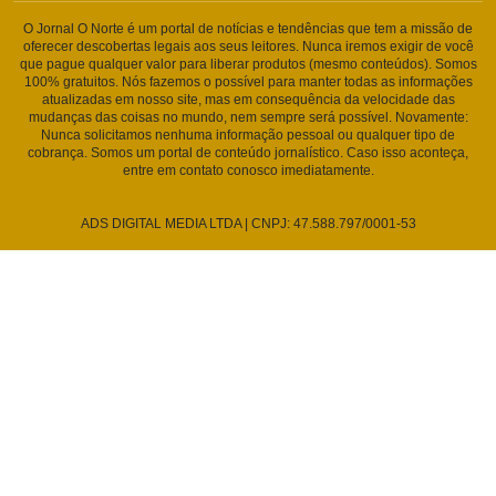
O Jornal O Norte é um portal de notícias e tendências que tem a missão de
oferecer descobertas legais aos seus leitores. Nunca iremos exigir de você
que pague qualquer valor para liberar produtos (mesmo conteúdos). Somos
100% gratuitos. Nós fazemos o possível para manter todas as informações
atualizadas em nosso site, mas em consequência da velocidade das
mudanças das coisas no mundo, nem sempre será possível. Novamente:
Nunca solicitamos nenhuma informação pessoal ou qualquer tipo de
cobrança. Somos um portal de conteúdo jornalístico. Caso isso aconteça,
entre em contato conosco imediatamente.
ADS DIGITAL MEDIA LTDA | CNPJ: 47.588.797/0001-53