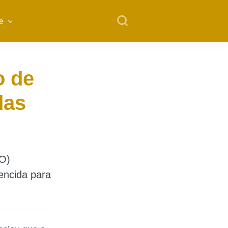
e
 de
das
RO)
encida para