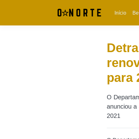
Início
Be
Detr
renov
para 
O Departam
anunciou a 
2021