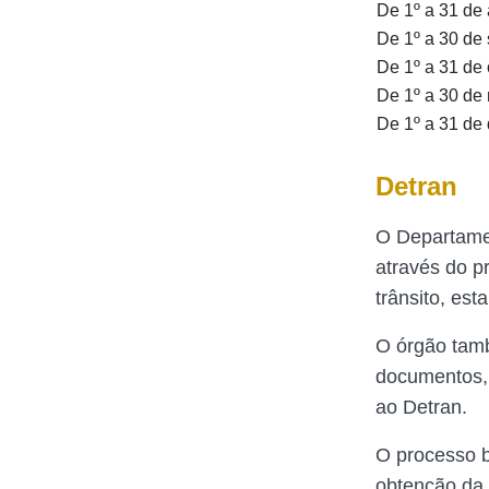
De 1º a 31 de
De 1º a 30 de
De 1º a 31 de
De 1º a 30 de
De 1º a 31 de
Detran
O Departamen
através do p
trânsito, es
O órgão tamb
documentos, 
ao Detran.
O processo b
obtenção da 