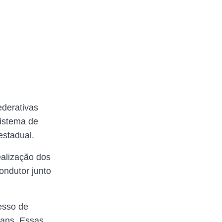
ederativas
sistema de
estadual.
ealização dos
ondutor junto
esso de
rans. Essas