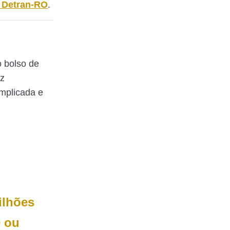
o Detran-RO
.
 bolso de
az
mplicada e
ilhões
 ou