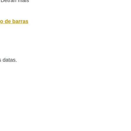
o Detran mais
o de barras
s datas.