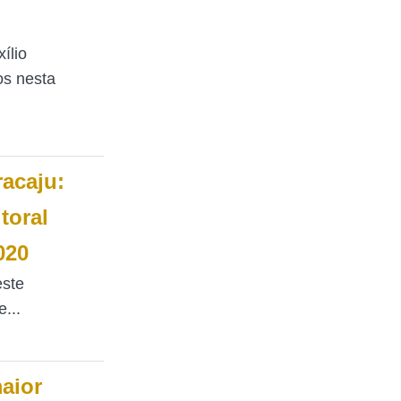
ílio
os nesta
racaju:
toral
020
este
...
maior