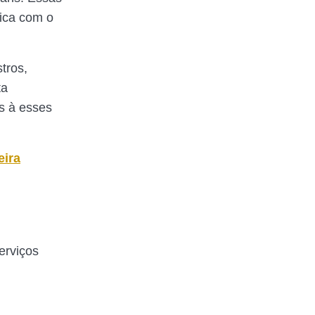
sica com o
stros,
ta
s à esses
eira
erviços