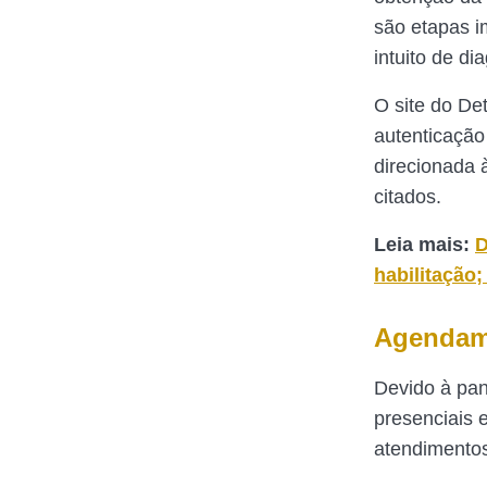
são etapas i
intuito de d
O site do Det
autenticação
direcionada 
citados.
Leia mais:
D
habilitação;
Agendam
Devido à pan
presenciais 
atendimentos