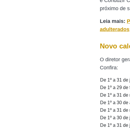
e Conduzir C
próximo de su
Leia mais:
P
adulterados
Novo cal
O diretor ge
Confira:
De 1º a 31 de 
De 1º a 29 de 
De 1º a 31 de
De 1º a 30 de 
De 1º a 31 de
De 1º a 30 de
De 1º a 31 de 