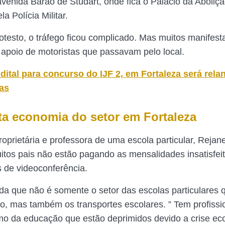
avenida Barão de Studart, onde fica o Palácio da Aboliçã
a Polícia Militar.
otesto, o tráfego ficou complicado. Mas muitos manifest
apoio de motoristas que passavam pelo local.
dital para concurso do IJF 2, em Fortaleza será rel
as
eta economia do setor em Fortaleza
oprietária e professora de uma escola particular, Reja
itos pais não estão pagando as mensalidades insatisfei
s de videoconferência.
nda que não é somente o setor das escolas particulares 
o, mas também os transportes escolares. ” Tem profissi
o da educação que estão deprimidos devido a crise ec