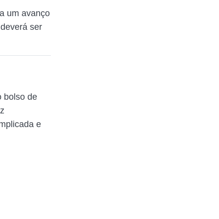
aja um avanço
deverá ser
 bolso de
az
mplicada e