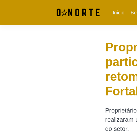
Início
Be
Propr
parti
retom
Forta
Proprietári
realizaram 
do setor.