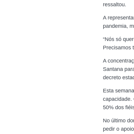
ressaltou.
A representa
pandemia, ma
“Nós só quer
Precisamos t
A concentraç
Santana para
decreto esta
Esta semana 
capacidade. 
50% dos fiéis
No último do
pedir o apoi