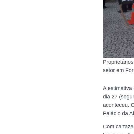
Proprietário
setor em For
A estimativa
dia 27 (segu
aconteceu. C
Palácio da Ab
Com cartazes