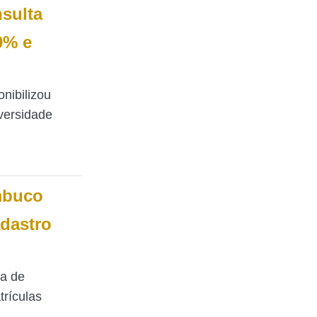
sulta
0% e
nibilizou
versidade
mbuco
adastro
ia de
trículas