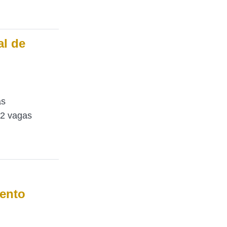
l de
as
52 vagas
mento