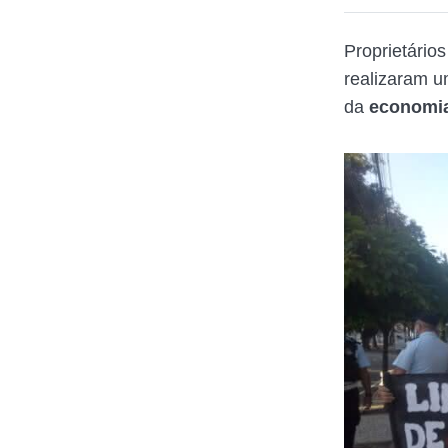
Proprietário
realizaram um
da
economi