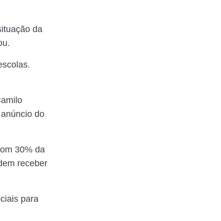
situação da
ou.
escolas.
Camilo
 anúncio do
 com 30% da
odem receber
ciais para