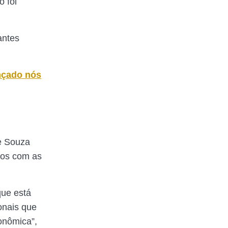
o foi
antes
ançado nós
ne Souza
tos com as
que está
onais que
onômica”,