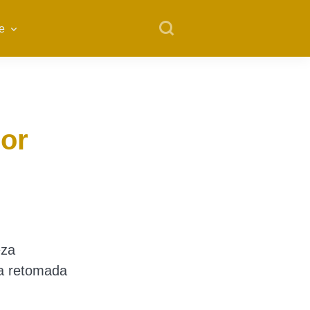
e
por
eza
da retomada