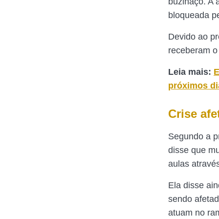
buzinaço. A 
bloqueada pel
Devido ao pr
receberam o 
Leia mais:
E
próximos di
Crise af
Segundo a pr
disse que mu
aulas atravé
Ela disse ai
sendo afetad
atuam no ram