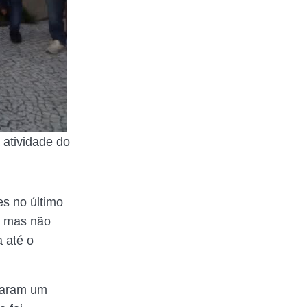
 atividade do
es no último
, mas não
 até o
izaram um