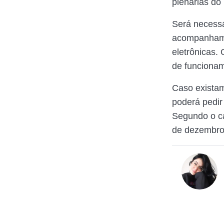
plenárias do 
Será necessá
acompanhame
eletrônicas. 
de funcionam
Caso existam
poderá pedir
Segundo o ca
de dezembro