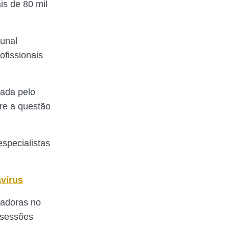
is de 80 mil
bunal
ofissionais
nada pelo
bre a questão
especialistas
vírus
eradoras no
 sessões