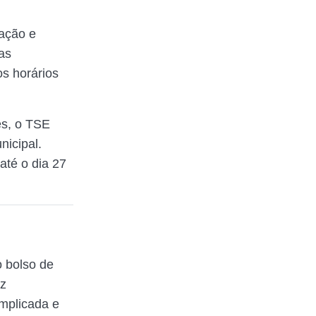
zação e
as
os horários
es, o TSE
nicipal.
até o dia 27
 bolso de
az
mplicada e