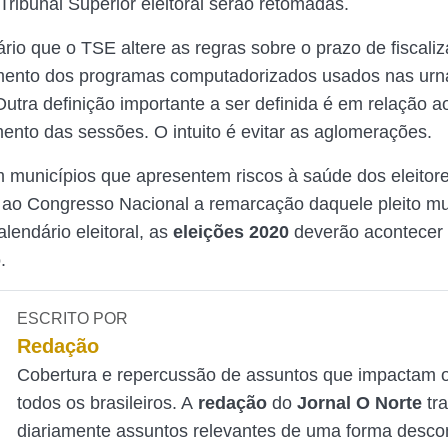
Tribunal Superior eleitoral serão retomadas.
rio que o TSE altere as regras sobre o prazo de fiscali
nto dos programas computadorizados usados nas urn
Outra definição importante a ser definida é em relação a
ento das sessões. O intuito é evitar as aglomerações.
 municípios que apresentem riscos à saúde dos eleitor
 ao Congresso Nacional a remarcação daquele pleito mu
lendário eleitoral, as
eleições 2020
deverão acontecer 
.
ESCRITO POR
Redação
Cobertura e repercussão de assuntos que impactam o
todos os brasileiros. A
redação
do
Jornal O Norte
tr
diariamente assuntos relevantes de uma forma desco