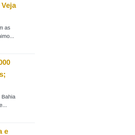
 Veja
m as
imo...
000
s;
a Bahia
...
a e