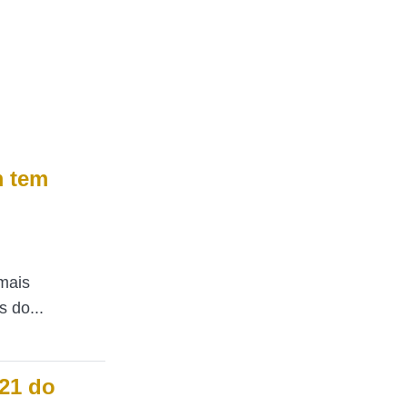
m tem
mais
s do...
21 do