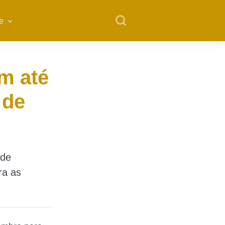
e
m até
 de
 de
ra as