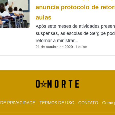
anuncia protocolo de reto
aulas
Após sete meses de atividades presen
suspensas, as escolas de Sergipe po
retornar a ministrar...
21 de outubro de 2020 - Louise
 DE PRIVACIDADE
TERMOS DE USO
CONTATO
Como p