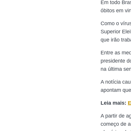
Em todo Bras
óbitos em vi
Como o vírus
Superior Elei
que irão trab
Entre as med
presidente d
na última se
A notícia ca
apontam que 
Leia mais:
E
A partir de a
começo de a