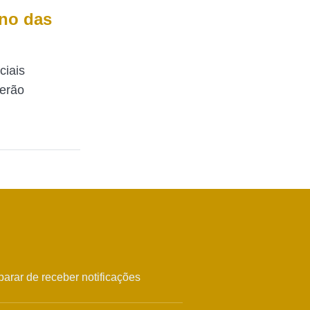
rno das
ciais
derão
arar de receber notificações