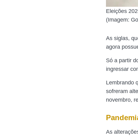
Eleições 202
(Imagem: Go
As siglas, q
agora possue
Só a partir 
ingressar com
Lembrando qu
sofreram alt
novembro, r
Pandemia
As alteraçõe