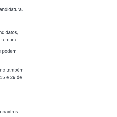
andidatura.
ndidatos,
etembro.
os podem
urno também
 15 e 29 de
ronavírus.