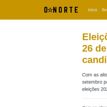
Início
Be
Eleiç
26 de
candi
Com as alte
setembro pa
eleições 20