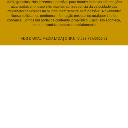
100% gratuitos. Nós fazemos o possível para manter todas as informações
atualizadas em nosso site, mas em consequência da velocidade das
mudanças das coisas no mundo, nem sempre será possível. Novamente:
Nunca solicitamos nenhuma informação pessoal ou qualquer tipo de
cobrança. Somos um portal de conteúdo jornalístico. Caso isso aconteça,
entre em contato conosco imediatamente.
ADS DIGITAL MEDIA LTDA | CNPJ: 47.588.797/0001-53