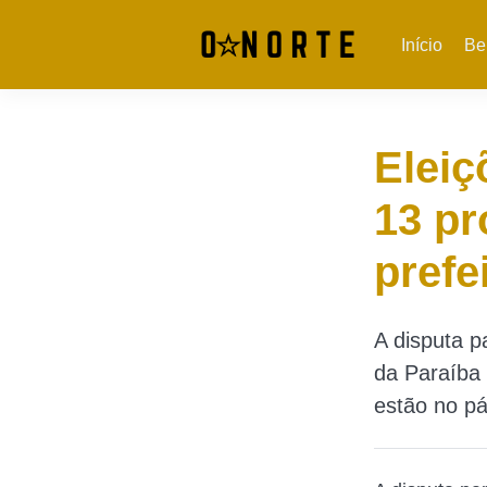
Início
Be
Eleiç
13 pr
prefe
A disputa p
da Paraíba 
estão no pá