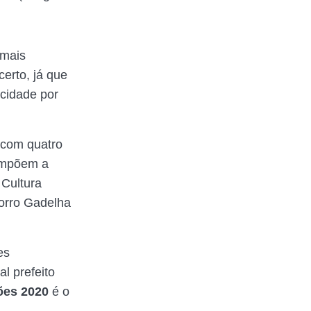
 mais
erto, já que
cidade por
á com quatro
ompõem a
 Cultura
corro Gadelha
es
l prefeito
ões 2020
é o