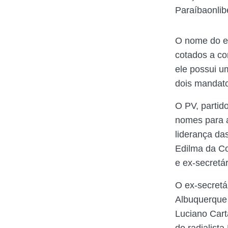
Paraíbaonlib
O nome do ex
cotados a co
ele possui u
dois mandat
O PV, partid
nomes para 
liderança da
Edilma da Co
e ex-secretá
O ex-secretá
Albuquerque 
Luciano Car