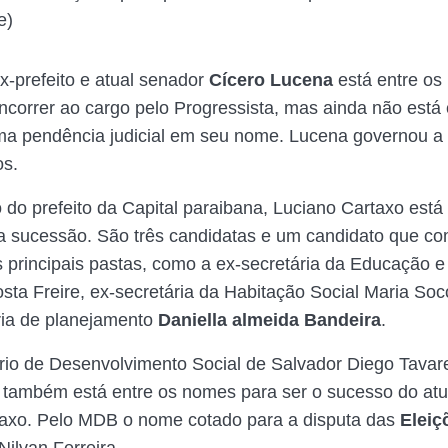
e)
-prefeito e atual senador
Cícero Lucena
está entre os
ncorrer ao cargo pelo Progressista, mas ainda não está c
ma pendência judicial em seu nome. Lucena governou a 
os.
o do prefeito da Capital paraibana, Luciano Cartaxo est
a sucessão. São três candidatas e um candidato que c
s principais pastas, como a ex-secretária da Educação e
sta Freire, ex-secretária da Habitação Social Maria So
ria de planejamento
Daniella almeida Bandeira
.
rio de Desenvolvimento Social de Salvador Diego Tavar
também está entre os nomes para ser o sucesso do atua
taxo. Pelo MDB o nome cotado para a disputa das
Eleiç