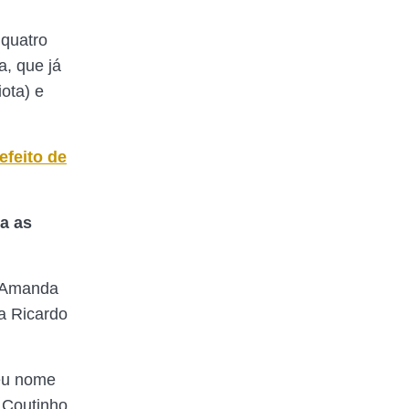
 quatro
, que já
ota) e
efeito de
a as
é Amanda
a Ricardo
Seu nome
 Coutinho,