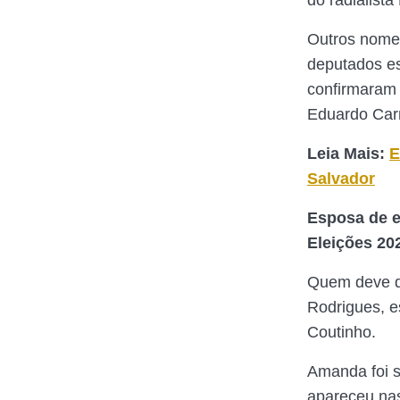
do radialista
Outros nomes
deputados es
confirmaram 
Eduardo Car
Leia Mais:
E
Salvador
Esposa de e
Eleições 20
Quem deve di
Rodrigues, e
Coutinho.
Amanda foi s
apareceu nas