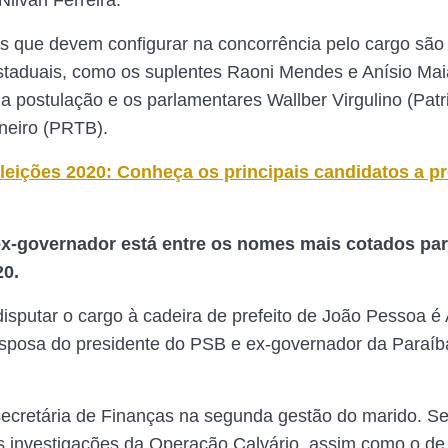
 Nilvan Ferreira.
 que devem configurar na concorrência pelo cargo são
taduais, como os suplentes Raoni Mendes e Anísio Maia
a postulação e os parlamentares Wallber Virgulino (Patri
neiro (PRTB).
leições 2020: Conheça os principais candidatos a pr
x-governador está entre os nomes mais cotados par
20.
sputar o cargo à cadeira de prefeito de João Pessoa 
sposa do presidente do PSB e ex-governador da Paraíb
ecretária de Finanças na segunda gestão do marido. 
 investigações da Operação Calvário, assim como o de