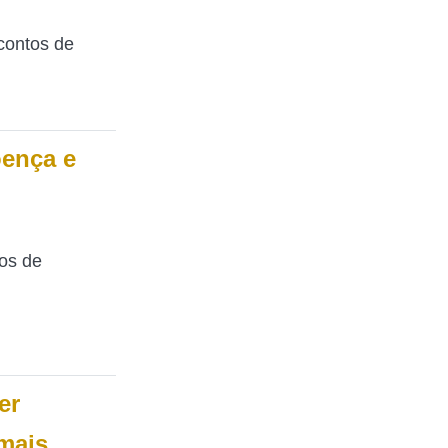
contos de
oença e
dos de
er
mais