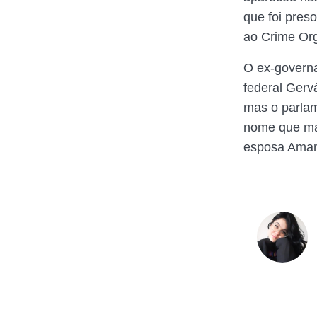
que foi pres
ao Crime Org
O ex-governa
federal Gerv
mas o parlam
nome que ma
esposa Aman