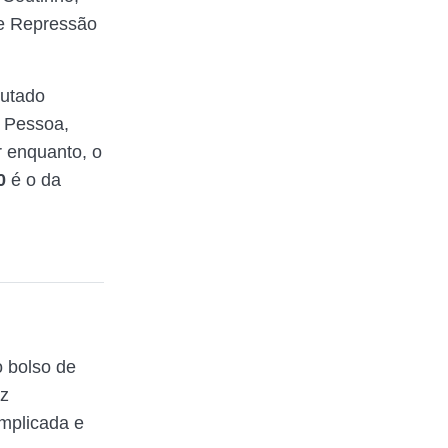
de Repressão
putado
o Pessoa,
r enquanto, o
0
é o da
 bolso de
az
mplicada e