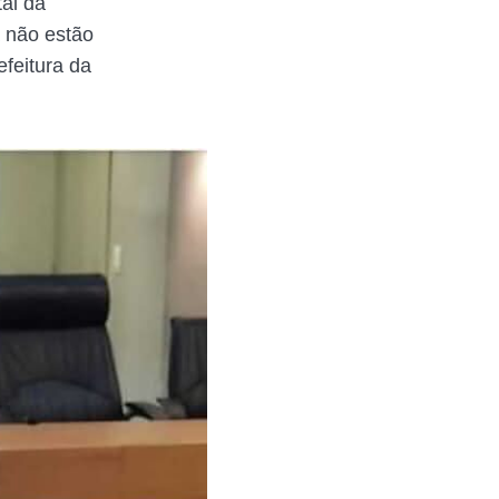
al da
 não estão
feitura da