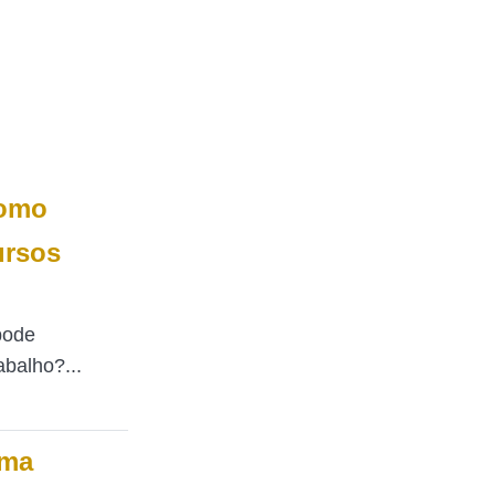
Como
ursos
pode
abalho?...
ama