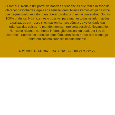
O Jornal O Norte é um portal de notícias e tendências que tem a missão de
oferecer descobertas legais aos seus leitores. Nunca iremos exigir de você
que pague qualquer valor para liberar produtos (mesmo conteúdos). Somos
100% gratuitos. Nós fazemos o possível para manter todas as informações
atualizadas em nosso site, mas em consequência da velocidade das
mudanças das coisas no mundo, nem sempre será possível. Novamente:
Nunca solicitamos nenhuma informação pessoal ou qualquer tipo de
cobrança. Somos um portal de conteúdo jornalístico. Caso isso aconteça,
entre em contato conosco imediatamente.
ADS DIGITAL MEDIA LTDA | CNPJ: 47.588.797/0001-53