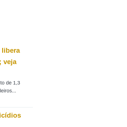
 libera
 veja
to de 1,3
eiros...
icídios