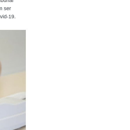
ibunal
m ser
vid-19.