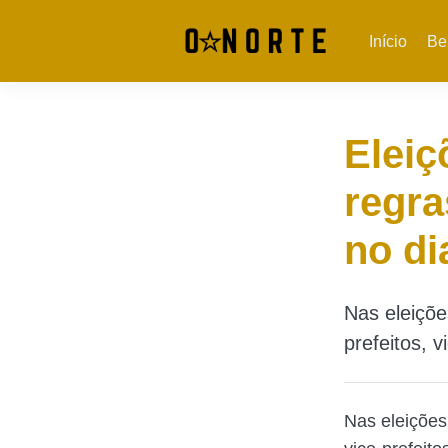
Início
Be
Eleiç
regra
no di
Nas eleiçõe
prefeitos, v
Nas eleições