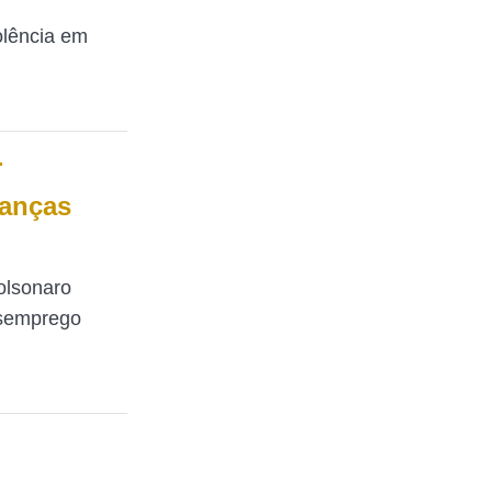
olência em
-
anças
olsonaro
esemprego