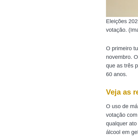
Eleições 202
votação. (Im
O primeiro t
novembro. O 
que as três 
60 anos.
Veja as r
O uso de más
votação com 
qualquer ato
álcool em gel