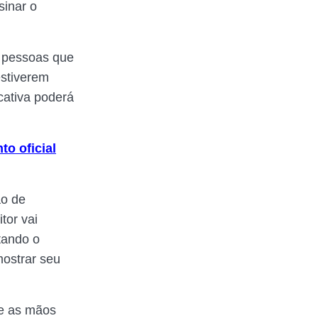
sinar o
s pessoas que
estiverem
cativa poderá
to oficial
ão de
tor vai
itando o
mostrar seu
ze as mãos