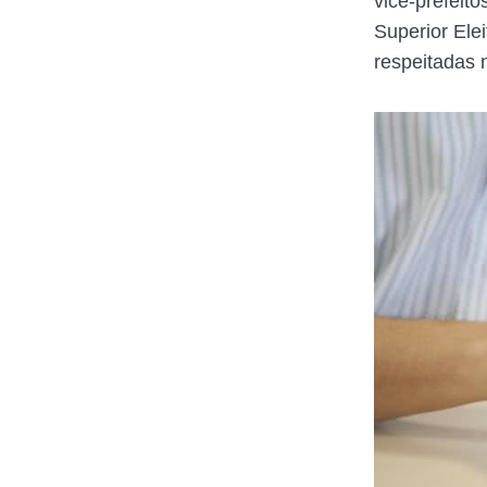
vice-prefeito
Superior Ele
respeitadas n