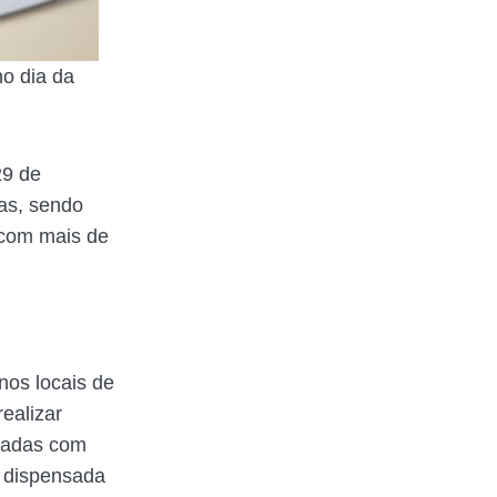
no dia da
29 de
ras, sendo
 com mais de
nos locais de
ealizar
izadas com
á dispensada