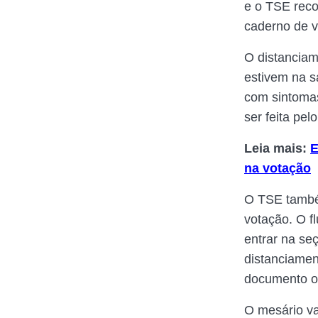
e o TSE reco
caderno de v
O distanciam
estivem na s
com sintomas
ser feita pel
Leia mais:
E
na votação
O TSE também
votação. O fl
entrar na seç
distanciamen
documento of
O mesário va