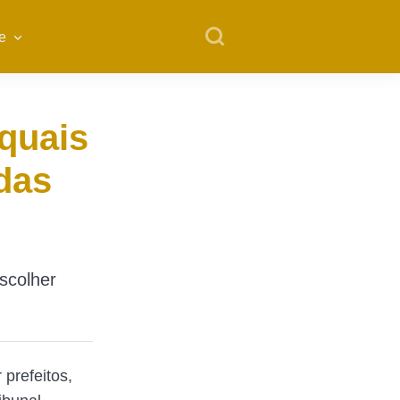
e
 quais
das
scolher
 prefeitos,