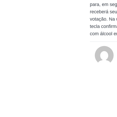
para, em seg
receberá seu
votação. Na 
tecla confir
com álcool e