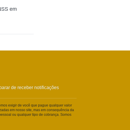
INSS em
arar de receber notificações
remos exigir de você que pague qualquer valor
lizadas em nosso site, mas em consequência da
essoal ou qualquer tipo de cobrança. Somos