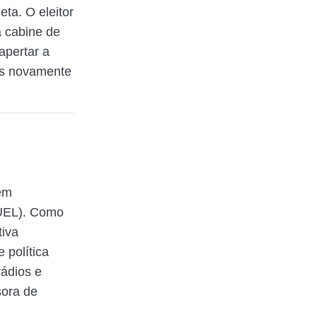
ta. O eleitor
à cabine de
apertar a
ãos novamente
em
(UEL). Como
tiva
 política
rádios e
sora de