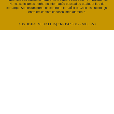
Nunca solicitamos nenhuma informação pessoal ou qualquer tipo de
cobrança. Somos um portal de conteúdo jornalístico. Caso isso aconteça,
entre em contato conosco imediatamente.
ADS DIGITAL MEDIA LTDA | CNPJ: 47.588.797/0001-53