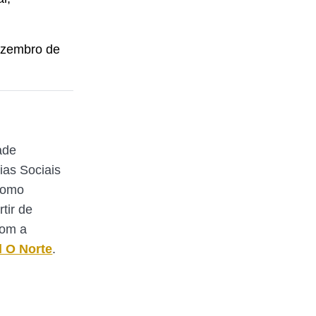
dezembro de
ade
ias Sociais
Como
rtir de
com a
l O Norte
.