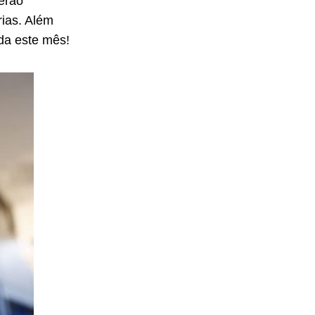
erão
rias. Além
nda este mês!