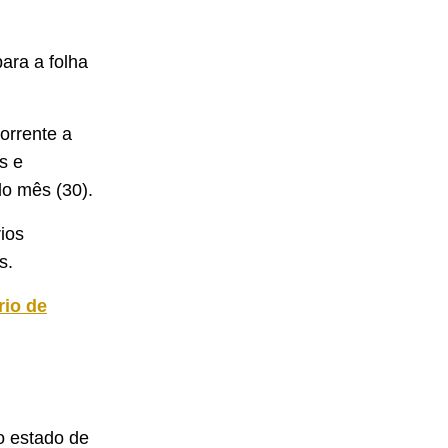
ara a folha
orrente a
s e
do mês (30).
ios
s.
rio de
o estado de