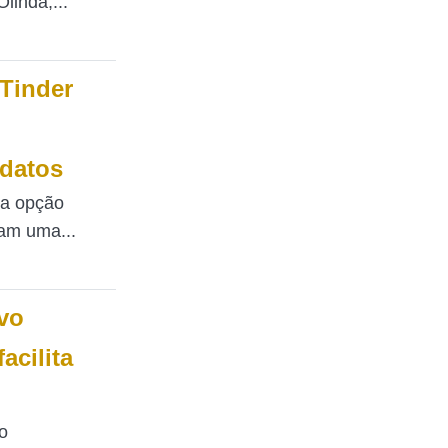
linda,...
‘Tinder
datos
a opção
çam uma...
vo
acilita
o