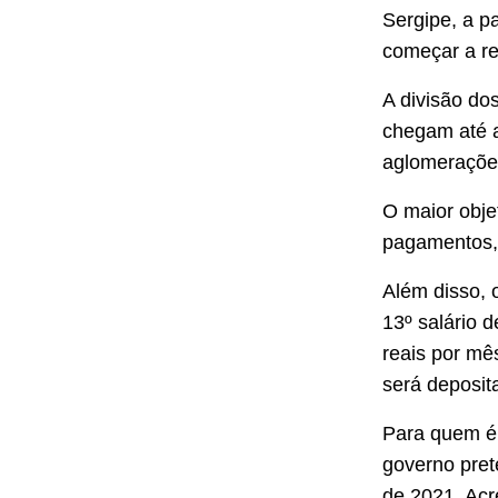
Sergipe, a p
começar a re
A divisão do
chegam até a
aglomeraçõe
O maior obje
pagamentos, 
Além disso, 
13º salário 
reais por mê
será deposit
Para quem é s
governo pret
de 2021. Acr