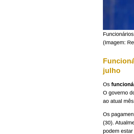
Funcionários
(Imagem: Re
Funcioná
julho
Os
funcioná
O governo do
ao atual mês
Os pagamentos
(30). Atualm
podem estar 