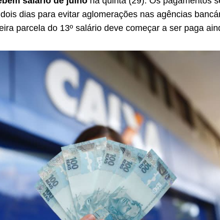
ebem salário de julho
na quinta (29). Os pagamentos s
 dois dias para evitar aglomerações nas agências bancá
meira parcela do 13º salário deve começar a ser paga ai