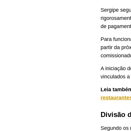
Sergipe segu
rigorosament
de pagament
Para funcion
partir da pró
comissionado
A iniciação d
vinculados a
Leia també
restaurante
Divisão 
Segundo os r