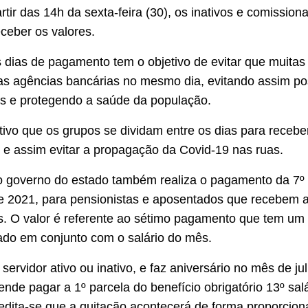
artir das 14h da sexta-feira (30), os inativos e comissi
ceber os valores.
s dias de pagamento tem o objetivo de evitar que muita
s agências bancárias no mesmo dia, evitando assim po
s e protegendo a saúde da população.
tivo que os grupos se dividam entre os dias para recebe
e assim evitar a propagação da Covid-19 nas ruas.
o governo do estado também realiza o pagamento da 7º 
de 2021, para pensionistas e aposentados que recebem a
s. O valor é referente ao sétimo pagamento que tem um t
ado em conjunto com o salário do mês.
ervidor ativo ou inativo, e faz aniversário no mês de jul
ende pagar a 1º parcela do benefício obrigatório 13º sal
edita-se que a quitação acontecerá de forma proporciona