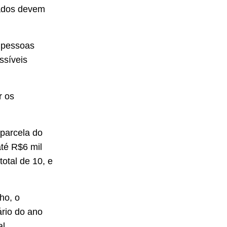
onados devem
s pessoas
ssíveis
r os
parcela do
té R$6 mil
otal de 10, e
ho, o
ário do ano
l,