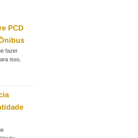
vre PCD
 Ônibus
e fazer
ara isso,
cia
ntidade
de