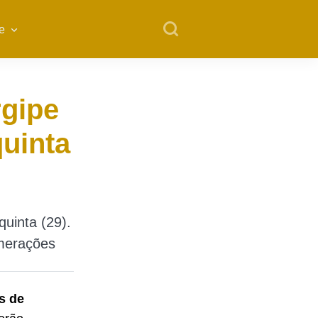
e
rgipe
quinta
quinta (29).
omerações
s de