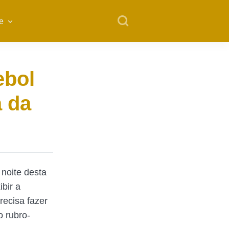
e
ebol
a da
noite desta
bir a
recisa fazer
o rubro-