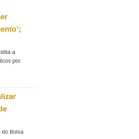
ser
ento’;
ilita a
icos por
lizar
de
s do Bolsa