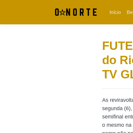
Início
Be
FUTE
do Ri
TV G
As reviravol
segunda (6),
semifinal en
o mesmo na f