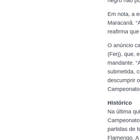
negro não po
Em nota, a em
Maracanã. “A
reafirma que 
O anúncio ca
(Ferj), que,
mandante. “A
submetida, cr
descumprir o 
Campeonato E
Histórico
Na última qui
Campeonato C
partidas de 
Flamengo. A 