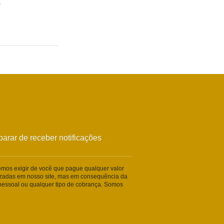
s
arar de receber notificações
remos exigir de você que pague qualquer valor
lizadas em nosso site, mas em consequência da
essoal ou qualquer tipo de cobrança. Somos