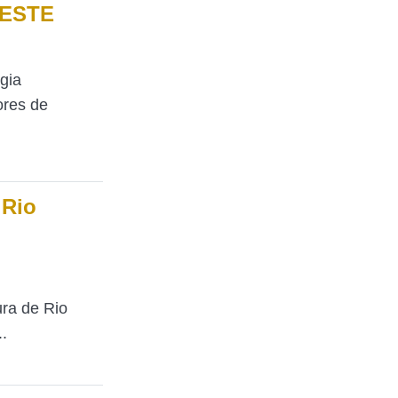
r ESTE
rgia
ores de
 Rio
ura de Rio
.