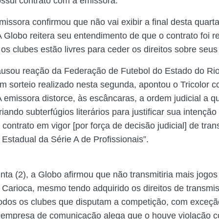
ssui contrato com a emissora.
issora confirmou que não vai exibir a final desta quarta
 Globo reitera seu entendimento de que o contrato foi r
os clubes estão livres para ceder os direitos sobre seus
usou reação da Federação de Futebol do Estado do Rio
 em sorteio realizado nesta segunda, apontou o Tricolor 
 emissora distorce, às escâncaras, a ordem judicial a qu
iando subterfúgios literários para justificar sua intenção
contrato em vigor [por força de decisão judicial] de tra
stadual da Série A de Profissionais”.
nta (2), a Globo afirmou que não transmitiria mais jogos
arioca, mesmo tendo adquirido os direitos de transmi
todos os clubes que disputam a competição, com exceçã
empresa de comunicação alega que o houve violação co