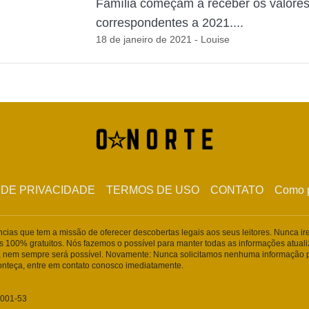
Família começam a receber os valore
correspondentes a 2021....
18 de janeiro de 2021 - Louise
 DE PRIVACIDADE
TERMOS DE USO
CONTATO
Como p
ências que tem a missão de oferecer descobertas legais aos seus leitores. Nunca i
s 100% gratuitos. Nós fazemos o possível para manter todas as informações atua
 nem sempre será possível. Novamente: Nunca solicitamos nenhuma informação p
conteça, entre em contato conosco imediatamente.
0001-53