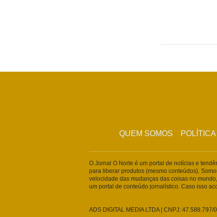
QUEM SOMOS
POLÍTICA
O Jornal O Norte é um portal de notícias e tend
para liberar produtos (mesmo conteúdos). Somo
velocidade das mudanças das coisas no mundo,
um portal de conteúdo jornalístico. Caso isso a
ADS DIGITAL MEDIA LTDA | CNPJ: 47.588.797/