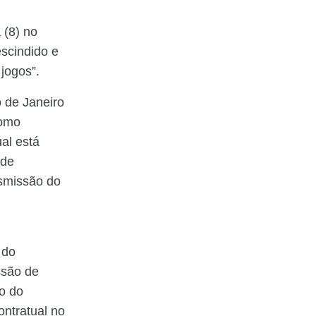
 (8) no
escindido e
 jogos”.
 de Janeiro
como
al está
 de
nsmissão do
 do
ssão de
o do
ntratual no