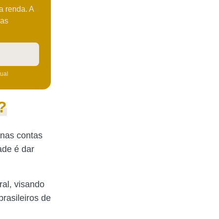
xa renda. A
xas
tual
?
 nas contas
ade é dar
ral, visando
rasileiros de