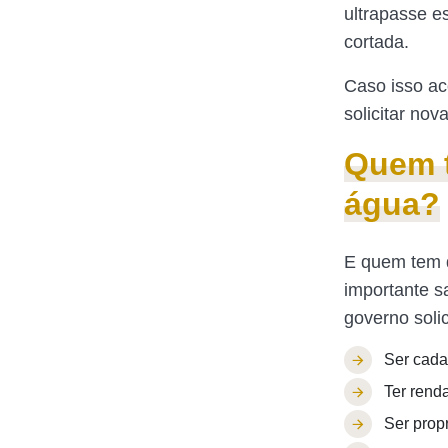
ultrapasse e
cortada.
Caso isso ac
solicitar no
Quem t
água?
E quem tem d
importante s
governo solic
Ser cada
Ter renda
Ser prop