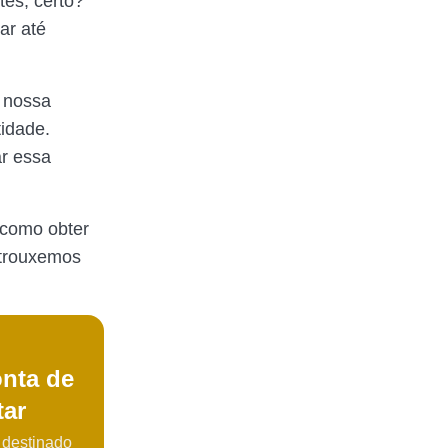
tes, certo?
ar até
 nossa
idade.
r essa
 como obter
 trouxemos
onta de
tar
o destinado