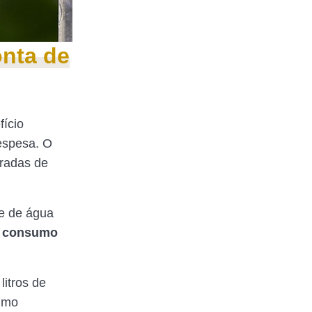
onta de
fício
espesa. O
eradas de
te de água
o
consumo
litros de
sumo