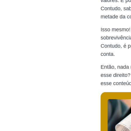
valores. E p
Contudo, sab
metade da co
Isso mesmo!
sobrevivênci
Contudo, é p
conta.
Então, nada 
esse direito
esse conteúd