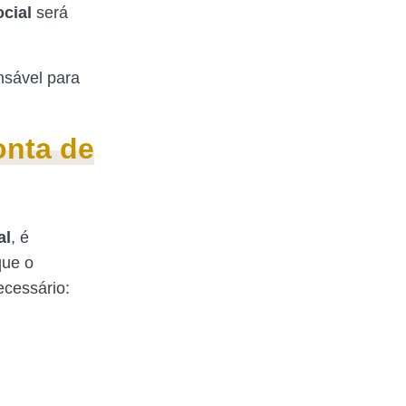
ocial
será
nsável para
onta de
al
, é
que o
ecessário: