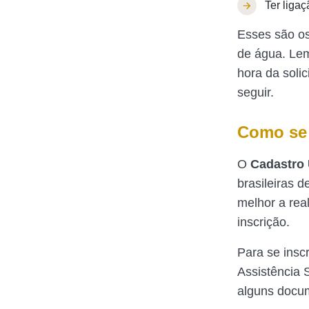
Ter ligaç
Esses são os 
de água. Le
hora da solic
seguir.
Como se 
O
Cadastro
brasileiras 
melhor a real
inscrição.
Para se insc
Assistência 
alguns docum