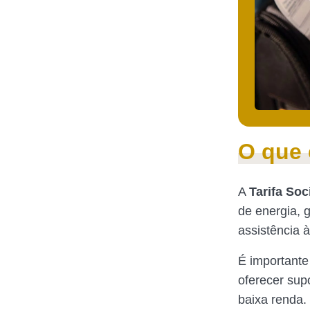
O que 
A
Tarifa Soc
de energia, g
assistência 
É importante
oferecer sup
baixa renda.