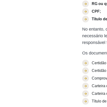
RG ou q
CPF;
Título de
No entanto, 
necessário l
responsável 
Os document
Certidão
Certidão
Comprov
Carteira
Carteira 
Título de 