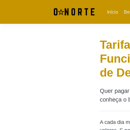
Início
Be
Tarif
Funci
de D
Quer pagar 
conheça o b
A cada dia m