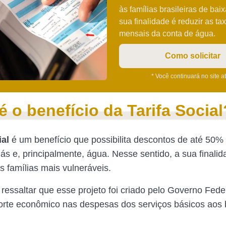
às famílias brasileiras de bai
sua finalidade é reduzir as ta
mensais da conta de água.
Como solicitar
* Você continuará no site a
é o benefício da Tarifa Social
ial
é um benefício que possibilita descontos de até 50%
ás e, principalmente, água. Nesse sentido, a sua finalid
às famílias mais vulneráveis.
 ressaltar que esse projeto foi criado pelo Governo Fede
orte econômico nas despesas dos serviços básicos aos b