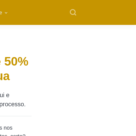
e
é 50%
ua
ui e
 processo.
s nos