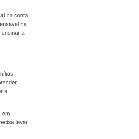
ial
na conta
pensável na
 ensinar a
mílias
ntender
er a
a em
ecisa levar