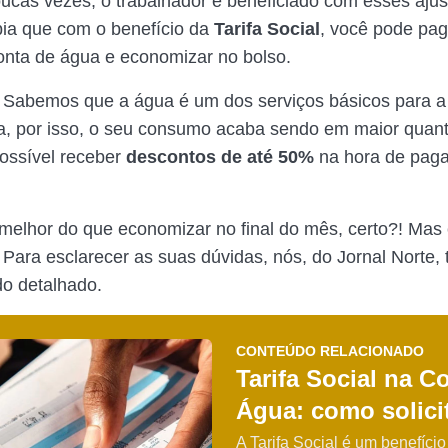
oucas vezes, o trabalhador é beneficiado com esses ajus
ia que com o benefício da
Tarifa Social
, você pode pag
nta de água e economizar no bolso.
 Sabemos que a água é um dos serviços básicos para a
a, por isso, o seu consumo acaba sendo em maior quant
ossível receber
descontos de até 50%
na hora de paga
melhor do que economizar no final do mês, certo?! Mas
? Para esclarecer as suas dúvidas, nós, do Jornal Norte,
o detalhado.
CONTEÚDO RELACIONADO
Tarifa Social na C
Água: como solici
A Tarifa Social é um benefíci