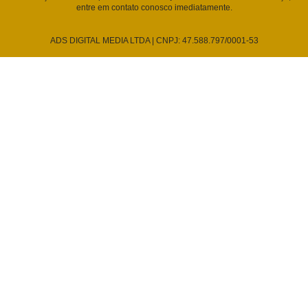
entre em contato conosco imediatamente.
ADS DIGITAL MEDIA LTDA | CNPJ: 47.588.797/0001-53