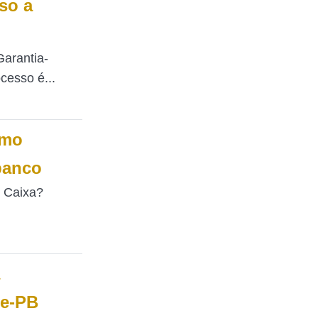
so a
Garantia-
cesso é...
omo
banco
l Caixa?
de-PB