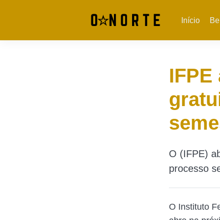
Início
Be
IFPE 
gratu
seme
O (IFPE) ab
processo se
O Instituto 