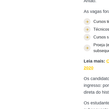
Antão.
As vagas for
Cursos t
Técnicos
Cursos s
Proeja (
subseque
Leia mais:
C
2020
Os candidato
ingresso: po
direta do his
Os estudante