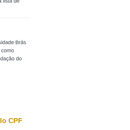
 lista de
sidade Brás
a como
redação do
elo CPF