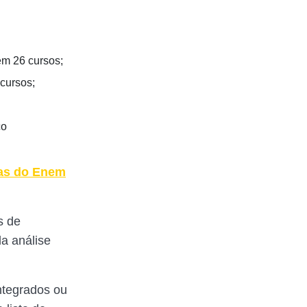
em 26 cursos;
cursos;
co
vas do Enem
s de
a análise
ntegrados ou