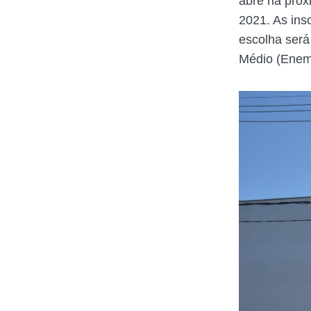
abre na próx
2021. As ins
escolha será
Médio (Enem