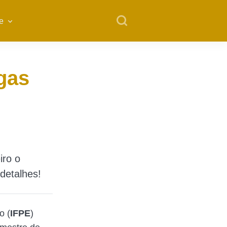
e
gas
iro o
detalhes!
o (
IFPE
)