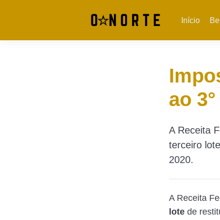
Início
Be
Impos
ao 3°
A Receita Fe
terceiro lo
2020.
A Receita Fed
lote
de resti