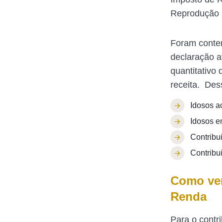
Reprodução 
Foram contem
declaração a
quantitativo
receita. Dess
Idosos a
Idosos e
Contribui
Contribu
Como ver
Renda
Para o contr