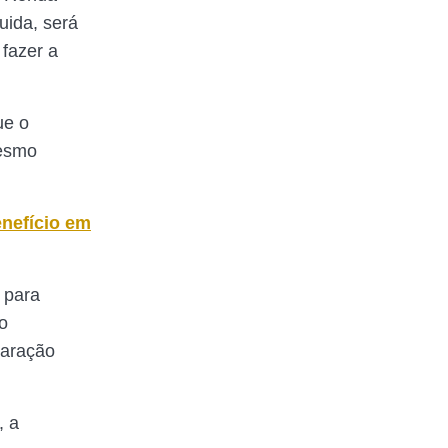
uida, será
 fazer a
ue o
mesmo
nefício em
” para
o
laração
, a