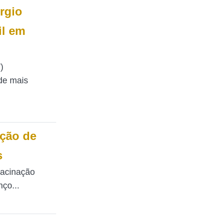
rgio
il em
)
de mais
ação de
s
vacinação
ço...