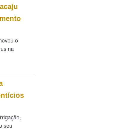
racaju
amento
enovou o
rus na
a
ntícios
Irrigação,
o seu