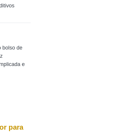
ditivos
 bolso de
az
mplicada e
or para