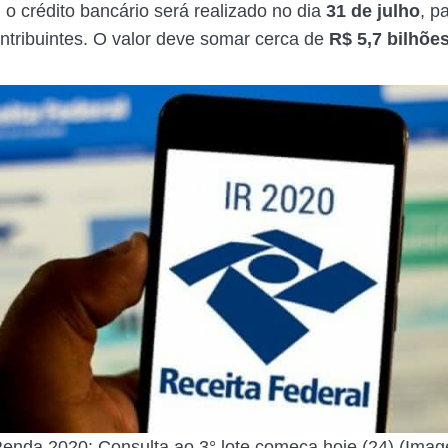
 o crédito bancário será realizado no dia
31 de julho
, p
ntribuintes. O valor deve somar cerca de
R$ 5,7 bilhõe
enda 2020: Consulta ao 3° lote começa hoje (24) (Ima