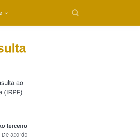
e
sulta
nsulta ao
a (IRPF)
ao terceiro
. De acordo