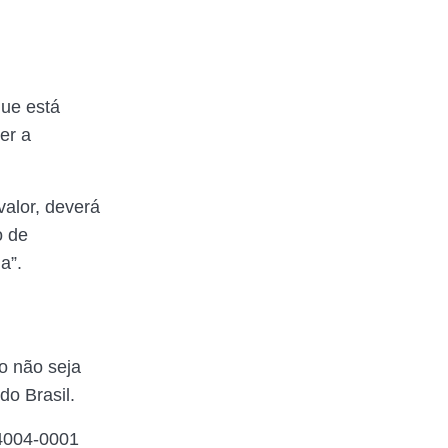
que está
er a
valor, deverá
o de
da”.
ão não seja
do Brasil.
 4004-0001