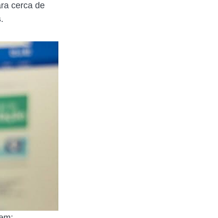
ara cerca de
s
.
gem: