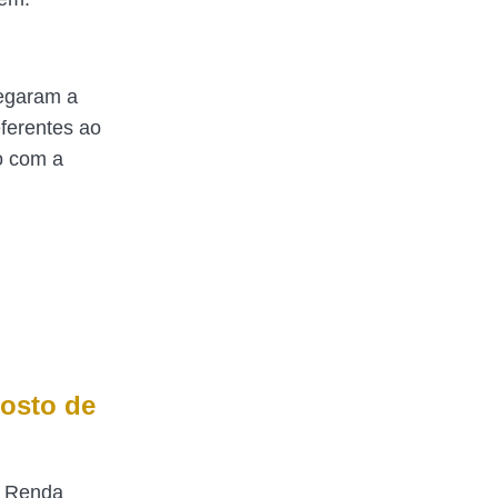
regaram a
eferentes ao
do com a
posto de
e Renda