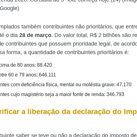
Google)
plados também contribuintes não prioritários, que ent
té o dia
28 de março
. Do valor total, R$ 2 bilhões são r
 de contribuintes que possuem prioridade legal, de acor
a forma, a quantidade de contribuintes prioritários é:
cima de 80 anos: 88.420
ntre 60 e 79 anos: 646.111
ntes com deficiência física, mental ou moléstia grave: 47.170
intes cujo magistério seja a maior fonte de renda: 346.793
ificar a liberação da declaração do Im
ibuinte saber se teve ou não a declaração do Imposto d