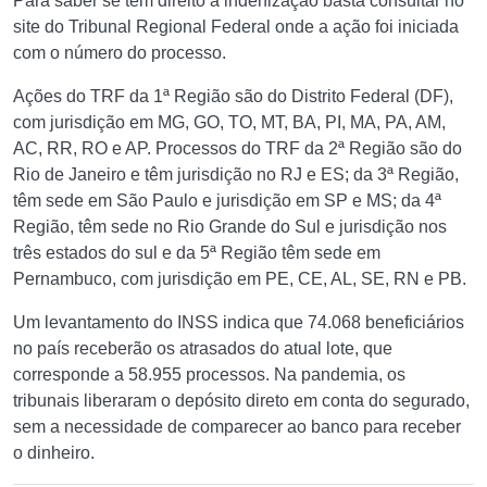
Para saber se tem direito à indenização basta consultar no
site do Tribunal Regional Federal onde a ação foi iniciada
com o número do processo.
Ações do TRF da 1ª Região são do Distrito Federal (DF),
com jurisdição em MG, GO, TO, MT, BA, PI, MA, PA, AM,
AC, RR, RO e AP. Processos do TRF da 2ª Região são do
Rio de Janeiro e têm jurisdição no RJ e ES; da 3ª Região,
têm sede em São Paulo e jurisdição em SP e MS; da 4ª
Região, têm sede no Rio Grande do Sul e jurisdição nos
três estados do sul e da 5ª Região têm sede em
Pernambuco, com jurisdição em PE, CE, AL, SE, RN e PB.
Um levantamento do INSS indica que 74.068 beneficiários
no país receberão os atrasados do atual lote, que
corresponde a 58.955 processos. Na pandemia, os
tribunais liberaram o depósito direto em conta do segurado,
sem a necessidade de comparecer ao banco para receber
o dinheiro.