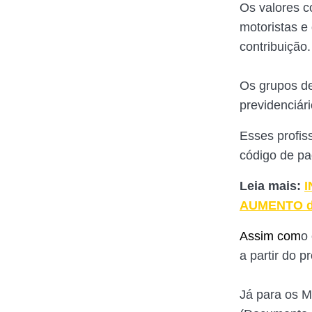
Os valores 
motoristas e
contribuição.
Os grupos de
previdenciár
Esses profis
código de p
Leia mais:
I
AUMENTO do
Assim com
o
a partir do p
Já para os 