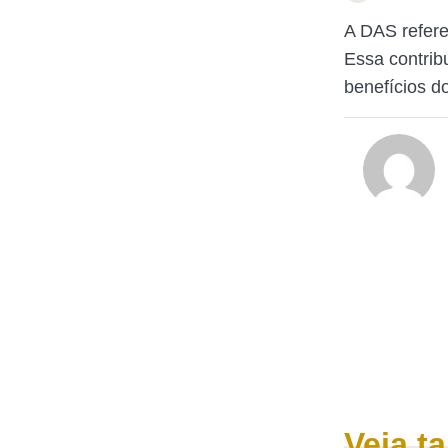
A DAS refere
Essa contrib
benefícios d
Veja 