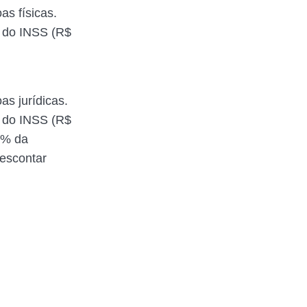
s físicas.
o do INSS (R$
s jurídicas.
o do INSS (R$
5% da
descontar