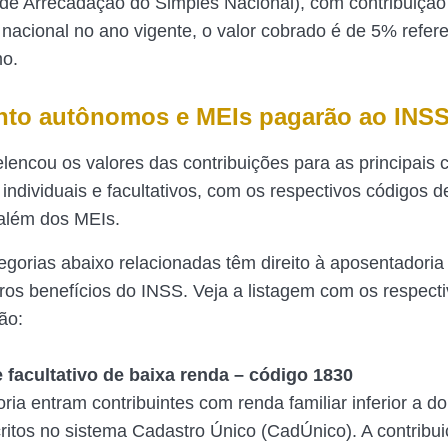
e Arrecadação do Simples Nacional), com contribuição
 nacional no ano vigente, o valor cobrado é de 5% refer
mo.
nto autônomos e MEIs pagarão ao INS
elencou os valores das contribuições para as principais 
 individuais e facultativos, com os respectivos códigos d
além dos MEIs.
egorias abaixo relacionadas têm direito à aposentadoria 
ros benefícios do INSS. Veja a listagem com os respecti
ão:
 facultativo de baixa renda – código 1830
ia entram contribuintes com renda familiar inferior a do
ritos no sistema Cadastro Único (CadÚnico). A contribu