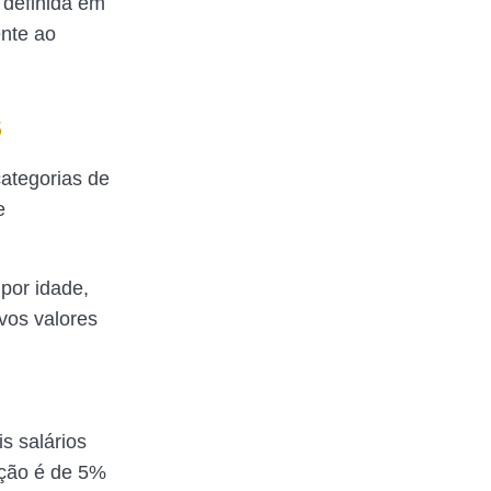
 definida em
ente ao
S
categorias de
e
por idade,
vos valores
is salários
ição é de 5%