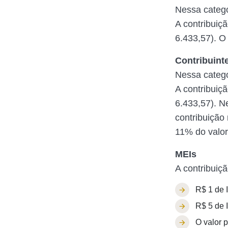
Nessa catego
A contribuiç
6.433,57). O
Contribuinte
Nessa catego
A contribuiç
6.433,57). N
contribuição
11% do valor
MEIs
A contribuiç
R$ 1 de 
R$ 5 de I
O valor 