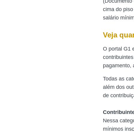
(Documento d
cima do piso
salário míni
Veja qua
O portal G1 
contribuintes
pagamento, 
Todas as cat
além dos out
de contribuiç
Contribuinte
Nessa categor
mínimos insc