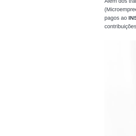
Além dos tra
(Microempre
pagos ao
IN
contribuiçõe