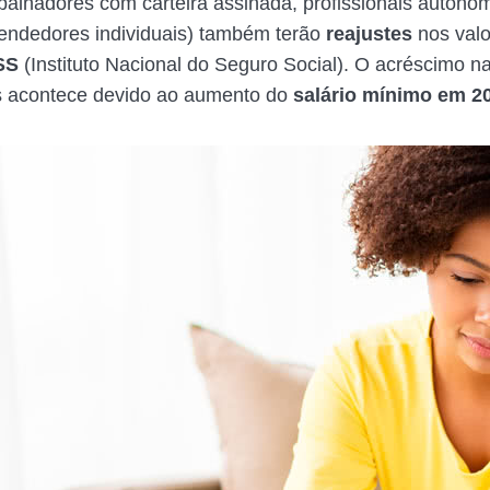
balhadores com carteira assinada, profissionais autôn
endedores individuais) também terão
reajustes
nos val
SS
(Instituto Nacional do Seguro Social). O acréscimo n
s acontece devido ao aumento do
salário mínimo em 2