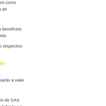
bem como
a de
a benefícios
rte.
o respectivo
elo
sarão a valer
eio do DAS