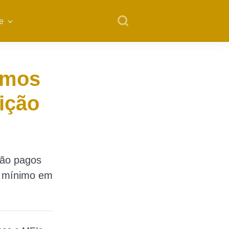
e
omos
ição
são pagos
o mínimo em