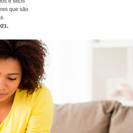
omos e MEIs
ores que são
as
021.