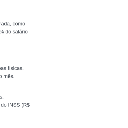
erada, como
% do salário
s físicas.
ao mês.
s.
o do INSS (R$