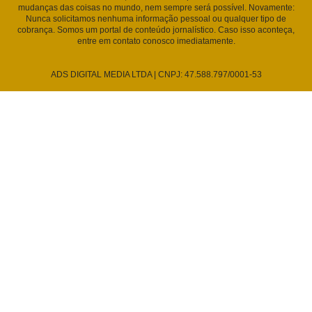
mudanças das coisas no mundo, nem sempre será possível. Novamente:
Nunca solicitamos nenhuma informação pessoal ou qualquer tipo de
cobrança. Somos um portal de conteúdo jornalístico. Caso isso aconteça,
entre em contato conosco imediatamente.
ADS DIGITAL MEDIA LTDA | CNPJ: 47.588.797/0001-53