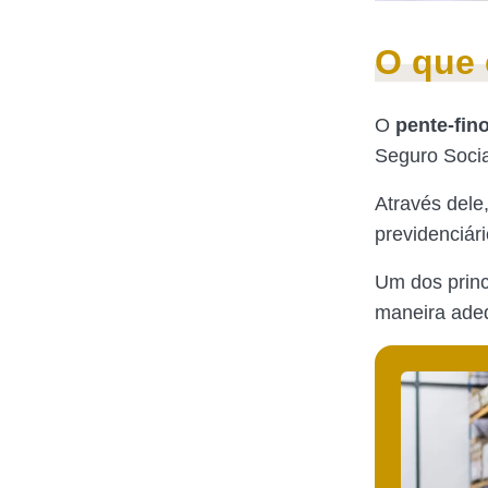
O que 
O
pente-fin
Seguro Socia
Através dele,
previdenciári
Um dos princ
maneira ade