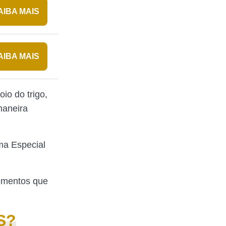
AIBA MAIS
AIBA MAIS
io do trigo,
maneira
ma Especial
lementos que
S?