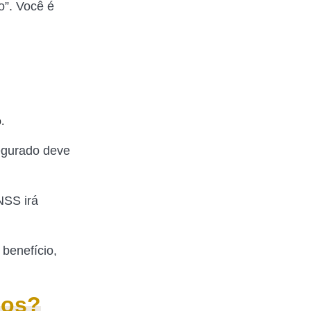
o”. Você é
.
segurado deve
NSS irá
benefício,
dos?