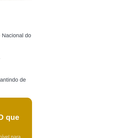
o Nacional do
s
rantindo de
 O que
nível para