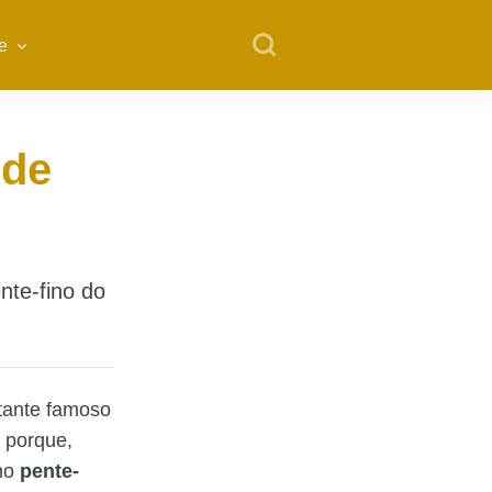
e
ode
nte-fino do
stante famoso
o porque,
 no
pente-