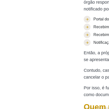
órgão respon
notificado po
Portal d
Recebime
Recebime
Notifica
Então, a pró
se apresent
Contudo, cas
cancelar o p
Por isso, é 
como docume
Quem p