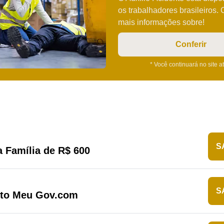
os trabalhadores brasileiros. 
mais informações sobre!
Conferir
* Você continuará no site a
S
 Família de R$ 600
S
ito Meu Gov.com