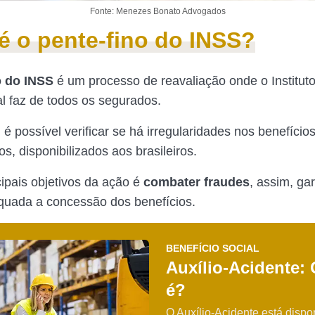
Fonte: Menezes Bonato Advogados
é o pente-fino do INSS?
o do INSS
é um processo de reavaliação onde o Institut
l faz de todos os segurados.
 é possível verificar se há irregularidades nos benefício
os, disponibilizados aos brasileiros.
ipais objetivos da ação é
combater fraudes
, assim, ga
quada a concessão dos benefícios.
BENEFÍCIO SOCIAL
Auxílio-Acidente:
é?
O Auxílio-Acidente está dispo