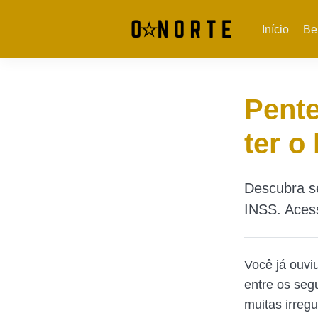
Início
Be
Pente
ter o
Descubra se
INSS. Acess
Você já ouvi
entre os seg
muitas irreg