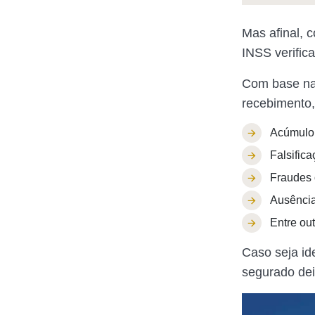
Mas afinal, 
INSS verific
Com base na a
recebimento,
Acúmulo 
Falsific
Fraudes 
Ausência
Entre ou
Caso seja ide
segurado dei