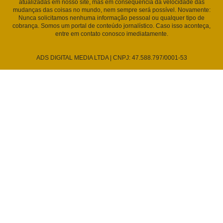
atualizadas em nosso site, mas em consequência da velocidade das
mudanças das coisas no mundo, nem sempre será possível. Novamente:
Nunca solicitamos nenhuma informação pessoal ou qualquer tipo de
cobrança. Somos um portal de conteúdo jornalístico. Caso isso aconteça,
entre em contato conosco imediatamente.
ADS DIGITAL MEDIA LTDA | CNPJ: 47.588.797/0001-53