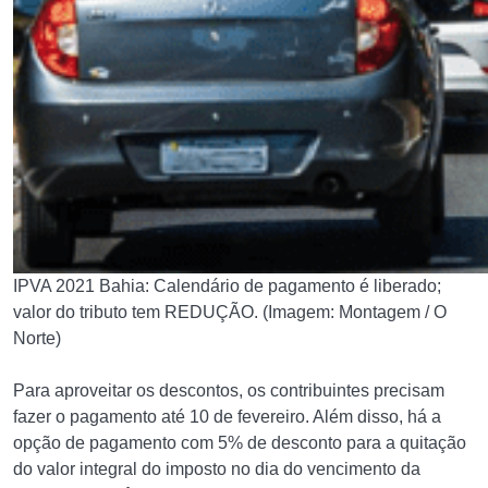
IPVA 2021 Bahia: Calendário de pagamento é liberado;
valor do tributo tem REDUÇÃO. (Imagem: Montagem / O
Norte)
Para aproveitar os descontos, os contribuintes precisam
fazer o pagamento até 10 de fevereiro. Além disso, há a
opção de pagamento com 5% de desconto para a quitação
do valor integral do imposto no dia do vencimento da