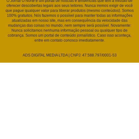
O Jornal O Norte é um portal de notícias e tendências que tem a missão de
oferecer descobertas legais aos seus leitores. Nunca iremos exigir de você
que pague qualquer valor para liberar produtos (mesmo conteúdos). Somos
100% gratuitos. Nós fazemos o possível para manter todas as informações
atualizadas em nosso site, mas em consequência da velocidade das
mudanças das coisas no mundo, nem sempre será possível. Novamente:
Nunca solicitamos nenhuma informação pessoal ou qualquer tipo de
cobrança. Somos um portal de conteúdo jornalístico. Caso isso aconteça,
entre em contato conosco imediatamente.
ADS DIGITAL MEDIA LTDA | CNPJ: 47.588.797/0001-53