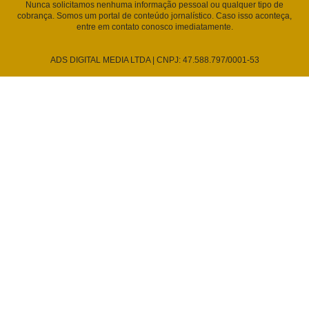
Nunca solicitamos nenhuma informação pessoal ou qualquer tipo de
cobrança. Somos um portal de conteúdo jornalístico. Caso isso aconteça,
entre em contato conosco imediatamente.
ADS DIGITAL MEDIA LTDA | CNPJ: 47.588.797/0001-53