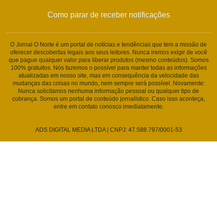
Como parar de receber notificações
O Jornal O Norte é um portal de notícias e tendências que tem a missão de
oferecer descobertas legais aos seus leitores. Nunca iremos exigir de você
que pague qualquer valor para liberar produtos (mesmo conteúdos). Somos
100% gratuitos. Nós fazemos o possível para manter todas as informações
atualizadas em nosso site, mas em consequência da velocidade das
mudanças das coisas no mundo, nem sempre será possível. Novamente:
Nunca solicitamos nenhuma informação pessoal ou qualquer tipo de
cobrança. Somos um portal de conteúdo jornalístico. Caso isso aconteça,
entre em contato conosco imediatamente.
ADS DIGITAL MEDIA LTDA | CNPJ: 47.588.797/0001-53