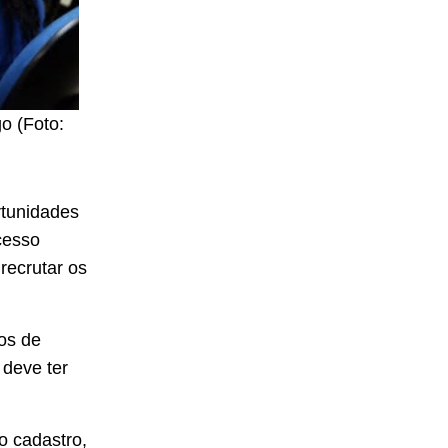
o (Foto:
rtunidades
cesso
recrutar os
os de
 deve ter
o cadastro,