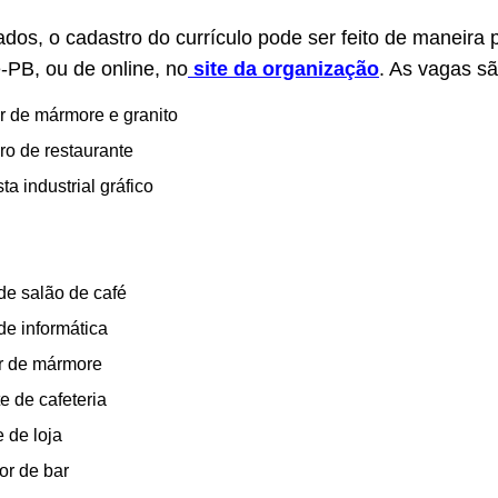
ados, o cadastro do currículo pode ser feito de maneira 
-PB, ou de online, no
site da organização
. As vagas sã
 de mármore e granito
ro de restaurante
a industrial gráfico
de salão de café
 de informática
r de mármore
e de cafeteria
 de loja
or de bar