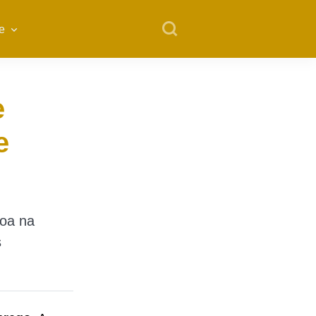
e
e
e
oa na
s