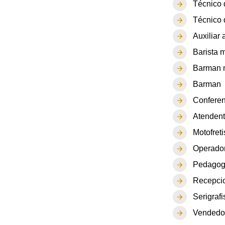
Técnico 
Técnico 
Auxiliar 
Barista 
Barman 
Barman
Conferen
Atendent
Motofreti
Operador
Pedago
Recepcio
Serigrafi
Vendedor