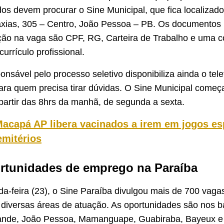
dos devem procurar o Sine Municipal, que fica localizado
xias, 305 – Centro, João Pessoa – PB. Os documentos 
ição na vaga são CPF, RG, Carteira de Trabalho e uma c
urrículo profissional.
onsável pelo processo seletivo disponibiliza ainda o tel
ra quem precisa tirar dúvidas. O Sine Municipal começ
 partir das 8hrs da manhã, de segunda a sexta.
acapá AP libera vacinados a irem em jogos es
emitérios
rtunidades de emprego na Paraíba
a-feira (23), o Sine Paraíba divulgou mais de 700 vaga
iversas áreas de atuação. As oportunidades são nos ba
nde, João Pessoa, Mamanguape, Guabiraba,
Bayeux e