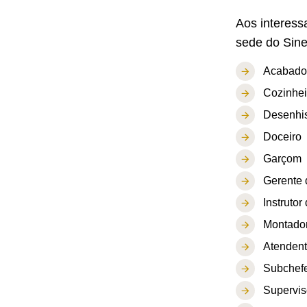
Aos interess
sede do Sine
Acabador
Cozinhei
Desenhist
Doceiro
Garçom
Gerente 
Instrutor
Montado
Atendent
Subchefe
Supervis