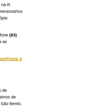
 na R.
necessários
ópia
efone
(83)
a as
portivos e
s de
irros de
 São Bento.