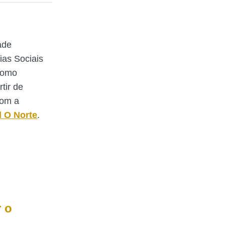
ade
ias Sociais
Como
rtir de
com a
l O Norte
.
 o