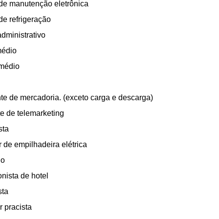
de manutenção eletrônica
de refrigeração
administrativo
médio
médio
te de mercadoria. (exceto carga e descarga)
e de telemarketing
sta
 de empilhadeira elétrica
go
nista de hotel
sta
 pracista