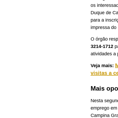
os interessa
Duque de Ca
para a inscr
impressa do c
O órgão resp
3214-1712
pa
atividades a
M
Veja mais:
visitas a c
Mais opo
Nesta segund
emprego em d
Campina Gra