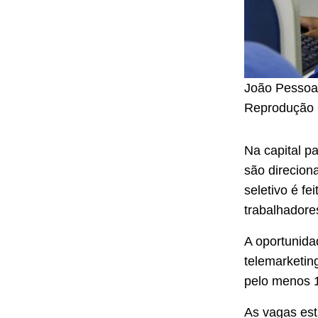
João Pessoa
Reprodução 
Na capital p
são direcion
seletivo é fe
trabalhadores
A oportunida
telemarketin
pelo menos 1
As vagas estã