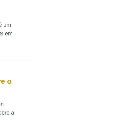
té um
SS em
re o
on
obre a