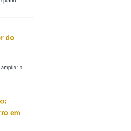
o plano...
l
r do
 ampliar a
o:
rro em