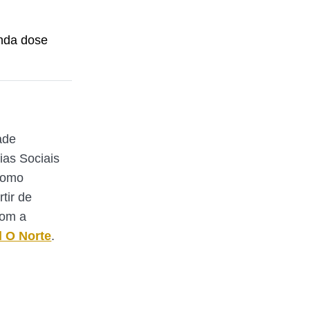
unda dose
ade
ias Sociais
Como
rtir de
com a
l O Norte
.