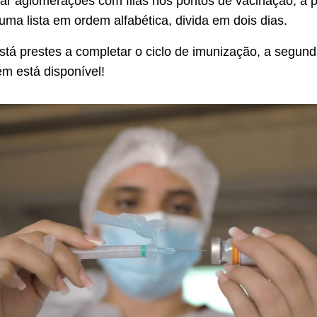
tar aglomerações com filas nos pontos de vacinação, a p
uma lista em ordem alfabética, divida em dois dias.
tá prestes a completar o ciclo de imunização, a segun
m está disponível!