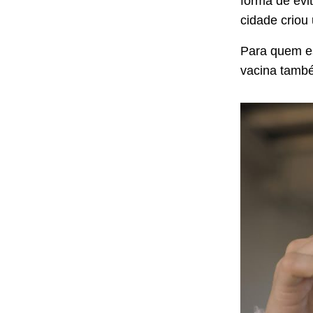
forma de evi
cidade criou 
Para quem es
vacina també