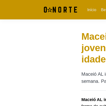
Início
Be
Macei
joven
idade
Maceió AL i
semana. Par
Maceió AL i