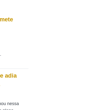
omete
.
e adia
e
rmou nessa