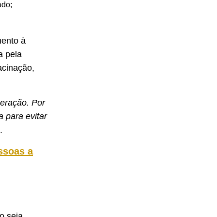
ado;
mento à
a pela
acinação,
meração. Por
a para evitar
e.
ssoas a
o seja