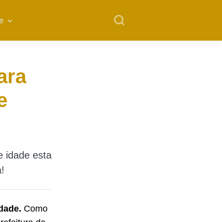
e
ara
e
e idade esta
a!
idade.
Como