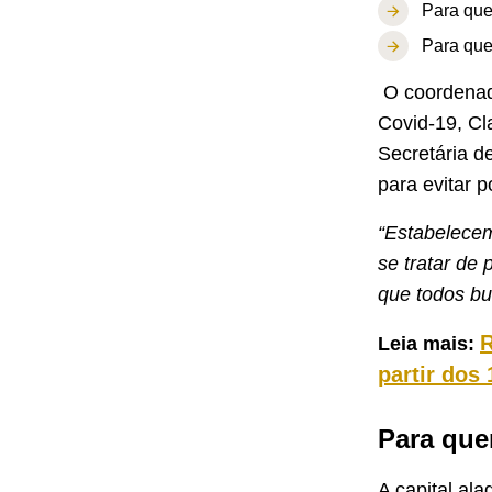
Para que
Para que
O coordenado
Covid-19, Cl
Secretária d
para evitar p
“Estabelecem
se tratar de 
que todos b
R
Leia mais:
partir dos
Para que
A capital al