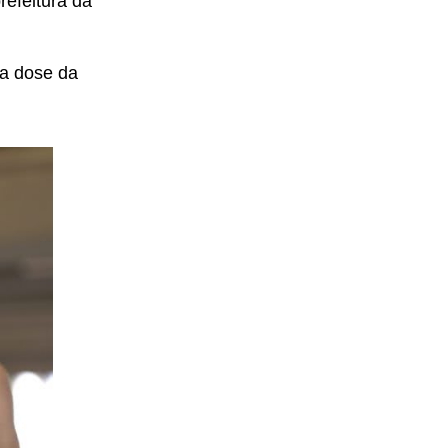
refeitura da
da dose da