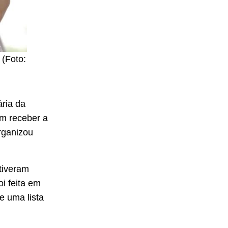
 (Foto:
ária da
em receber a
rganizou
 tiveram
i feita em
de uma lista