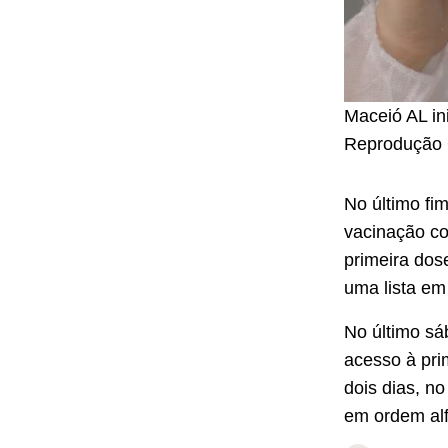
Maceió AL in
Reprodução 
No último fi
vacinação co
primeira dos
uma lista em
No último sá
acesso à pri
dois dias, no
em ordem alf