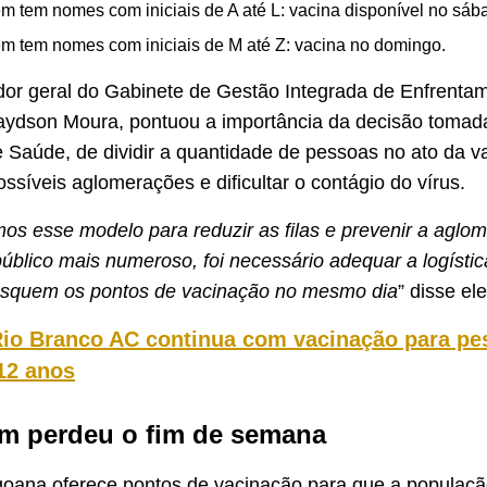
m tem nomes com iniciais de A até L: vacina disponível no sáb
m tem nomes com iniciais de M até Z: vacina no domingo.
r geral do Gabinete de Gestão Integrada de Enfrenta
aydson Moura, pontuou a importância da decisão tomad
e Saúde, de dividir a quantidade de pessoas no ato da v
ossíveis aglomerações e dificultar o contágio do vírus.
os esse modelo para reduzir as filas e prevenir a aglo
público mais numeroso, foi necessário adequar a logístic
usquem os pontos de vacinação no mesmo dia
” disse el
io Branco AC continua com vacinação para pe
 12 anos
m perdeu o fim de semana
agoana oferece pontos de vacinação para que a populaçã