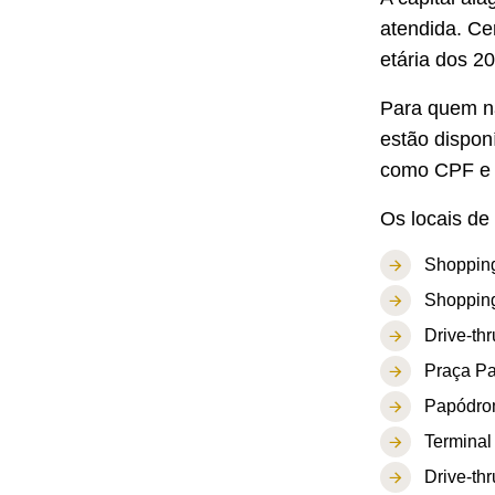
atendida. Ce
etária dos 2
Para quem nã
estão dispon
como CPF e 
Os locais de
Shoppin
Shopping
Drive-thr
Praça Pa
Papódrom
Terminal
Drive-th