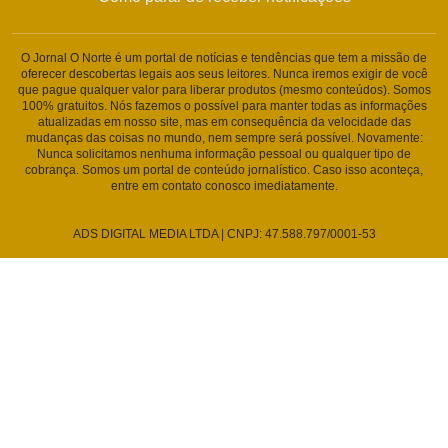
O Jornal O Norte é um portal de notícias e tendências que tem a missão de
oferecer descobertas legais aos seus leitores. Nunca iremos exigir de você
que pague qualquer valor para liberar produtos (mesmo conteúdos). Somos
100% gratuitos. Nós fazemos o possível para manter todas as informações
atualizadas em nosso site, mas em consequência da velocidade das
mudanças das coisas no mundo, nem sempre será possível. Novamente:
Nunca solicitamos nenhuma informação pessoal ou qualquer tipo de
cobrança. Somos um portal de conteúdo jornalístico. Caso isso aconteça,
entre em contato conosco imediatamente.
ADS DIGITAL MEDIA LTDA | CNPJ: 47.588.797/0001-53