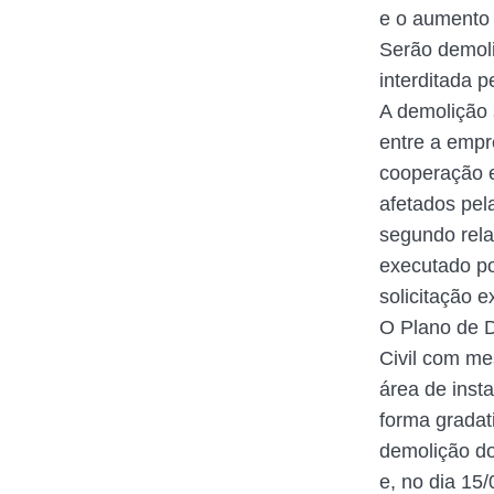
e o aumento 
Serão demoli
interditada 
A demolição 
entre a empr
cooperação e
afetados pel
segundo rela
executado po
solicitação e
O Plano de D
Civil com me
área de inst
forma gradati
demolição do
e, no dia 15