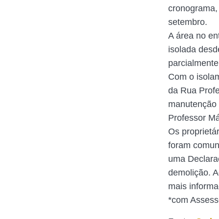
cronograma, 
setembro.
A área no en
isolada desd
parcialmente
Com o isola
da Rua Profe
manutenção 
Professor Má
Os proprietá
foram comuni
uma Declaraç
demolição. 
mais informa
*com Assess