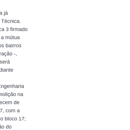
a já
 Técnica.
ca 3 firmado
e a mútua
s bairros
ração -,
 será
diante
 Engenharia
molição na
ntecem de
07, com a
o bloco 17;
ão do