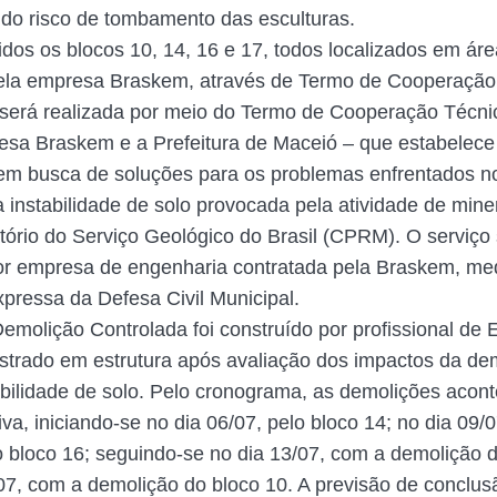
do risco de tombamento das esculturas.
dos os blocos 10, 14, 16 e 17, todos localizados em áre
pela empresa Braskem, através de Termo de Cooperação
será realizada por meio do Termo de Cooperação Técni
esa Braskem e a Prefeitura de Maceió – que estabelec
m busca de soluções para os problemas enfrentados no
a instabilidade de solo provocada pela atividade de mine
tório do Serviço Geológico do Brasil (CPRM). O serviço
r empresa de engenharia contratada pela Braskem, me
xpressa da Defesa Civil Municipal.
emolição Controlada foi construído por profissional de
strado em estrutura após avaliação dos impactos da de
abilidade de solo. Pelo cronograma, as demolições aco
va, iniciando-se no dia 06/07, pelo bloco 14; no dia 09/
 bloco 16; seguindo-se no dia 13/07, com a demolição d
/07, com a demolição do bloco 10. A previsão de conclus