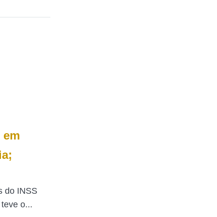
E em
ia;
s do INSS
teve o...