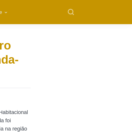
e
ro
nda-
Habitacional
a foi
a na região