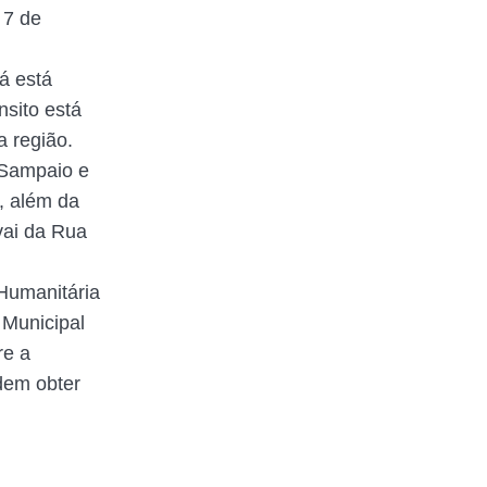
 7 de
á está
nsito está
a região.
 Sampaio e
, além da
vai da Rua
Humanitária
 Municipal
re a
dem obter