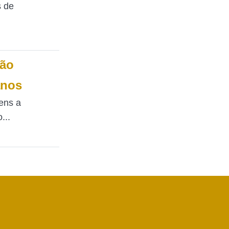
s de
ção
anos
ens a
...