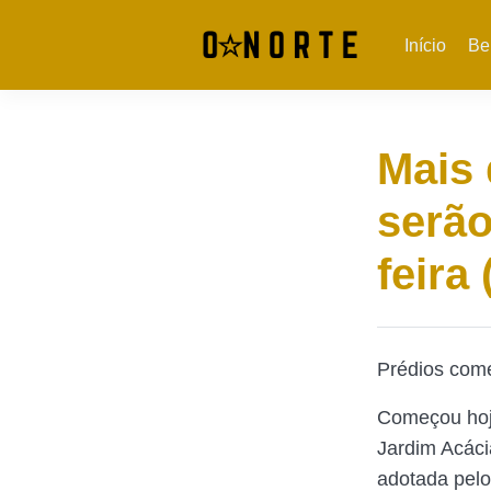
Início
Be
Mais 
serão
feira 
Prédios com
Começou hoje
Jardim Acáci
adotada pelo