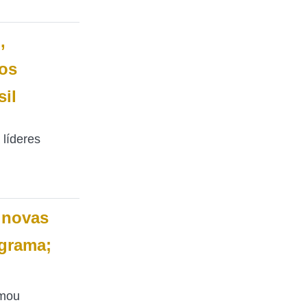
,
nos
sil
 líderes
 novas
ograma;
rmou