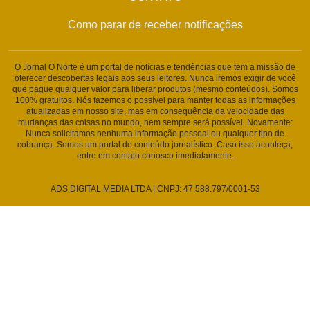
Como parar de receber notificações
O Jornal O Norte é um portal de notícias e tendências que tem a missão de
oferecer descobertas legais aos seus leitores. Nunca iremos exigir de você
que pague qualquer valor para liberar produtos (mesmo conteúdos). Somos
100% gratuitos. Nós fazemos o possível para manter todas as informações
atualizadas em nosso site, mas em consequência da velocidade das
mudanças das coisas no mundo, nem sempre será possível. Novamente:
Nunca solicitamos nenhuma informação pessoal ou qualquer tipo de
cobrança. Somos um portal de conteúdo jornalístico. Caso isso aconteça,
entre em contato conosco imediatamente.
ADS DIGITAL MEDIA LTDA | CNPJ: 47.588.797/0001-53