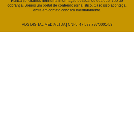
Nunca solicitamos nenhuma informação pessoal ou qualquer tipo de
cobrança. Somos um portal de conteúdo jornalístico. Caso isso aconteça,
entre em contato conosco imediatamente.
ADS DIGITAL MEDIA LTDA | CNPJ: 47.588.797/0001-53