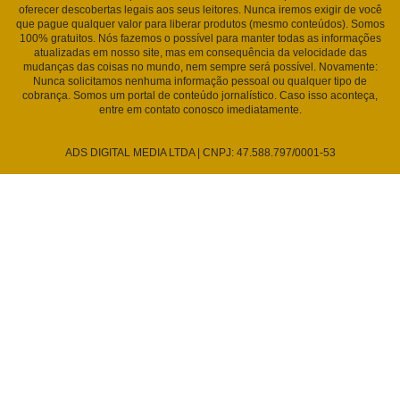
oferecer descobertas legais aos seus leitores. Nunca iremos exigir de você
que pague qualquer valor para liberar produtos (mesmo conteúdos). Somos
100% gratuitos. Nós fazemos o possível para manter todas as informações
atualizadas em nosso site, mas em consequência da velocidade das
mudanças das coisas no mundo, nem sempre será possível. Novamente:
Nunca solicitamos nenhuma informação pessoal ou qualquer tipo de
cobrança. Somos um portal de conteúdo jornalístico. Caso isso aconteça,
entre em contato conosco imediatamente.
ADS DIGITAL MEDIA LTDA | CNPJ: 47.588.797/0001-53