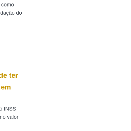
a como
redação do
e ter
quem
do INSS
no valor