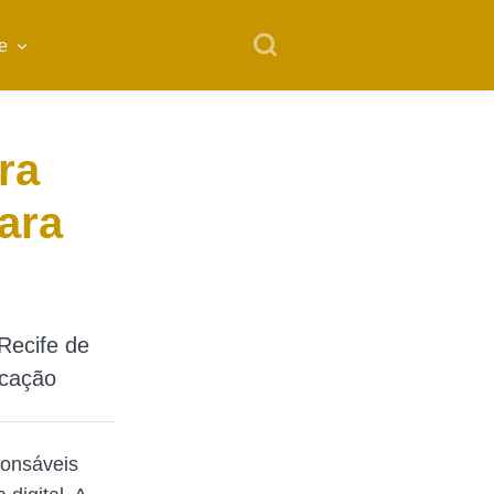
e
ra
ara
Recife de
ucação
ponsáveis