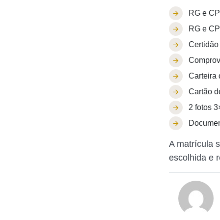
RG e CPF
RG e CPF
Certidão
Comprova
Carteira
Cartão d
2 fotos 3
Document
A matrícula 
escolhida e r