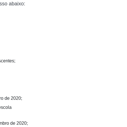
asso abaixo:
scentes;
ro de 2020;
escola
mbro de 2020;