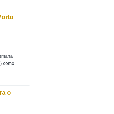
Porto
semana
B) como
ra o