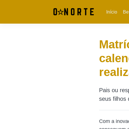
Início
Be
Matrí
calen
reali
Pais ou res
seus filhos
Com a inovaç