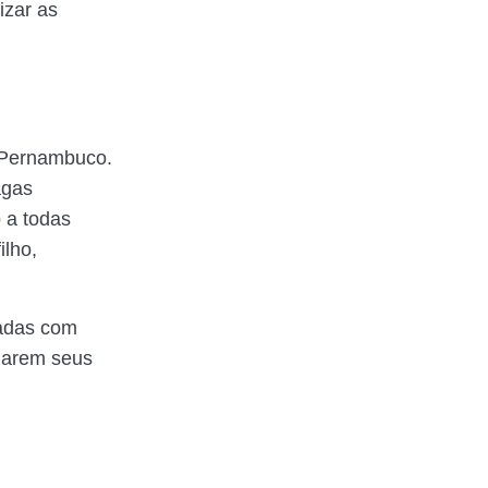
izar as
e Pernambuco.
agas
 a todas
ilho,
uadas com
ularem seus