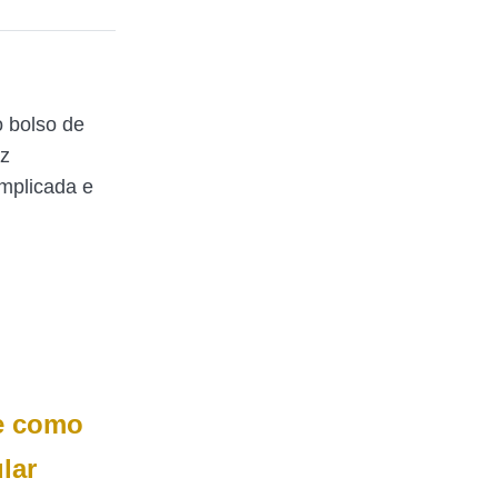
 bolso de
az
mplicada e
de como
lar