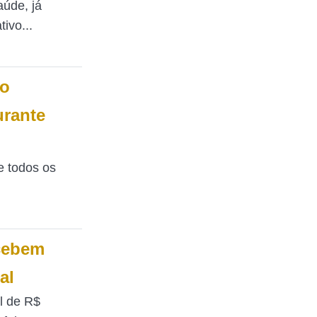
úde, já
ivo...
 o
urante
e todos os
ecebem
al
l de R$