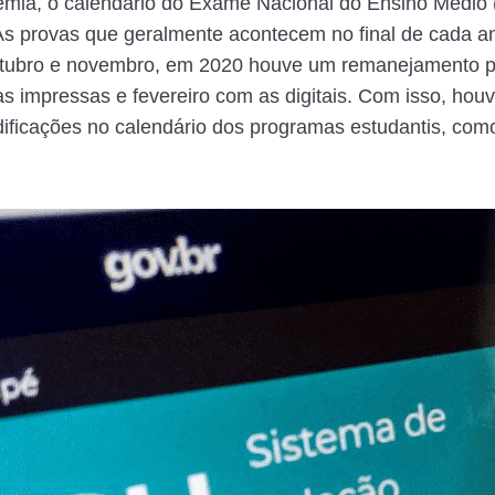
mia, o calendário do Exame Nacional do Ensino Médio 
As provas que geralmente acontecem no final de cada an
tubro e novembro, em 2020 houve um remanejamento pa
s impressas e fevereiro com as digitais. Com isso, hou
ficações no calendário dos programas estudantis, com