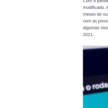
Com a pande
modificado. 
meses de ou
com as prova
algumas modi
2021.