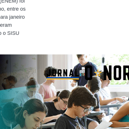
(ENEM) foi
o, entre os
ra janeiro
veram
o o SISU