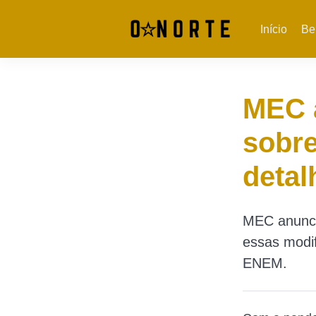
Início
Be
MEC 
sobre
detal
MEC anunci
essas modi
ENEM.