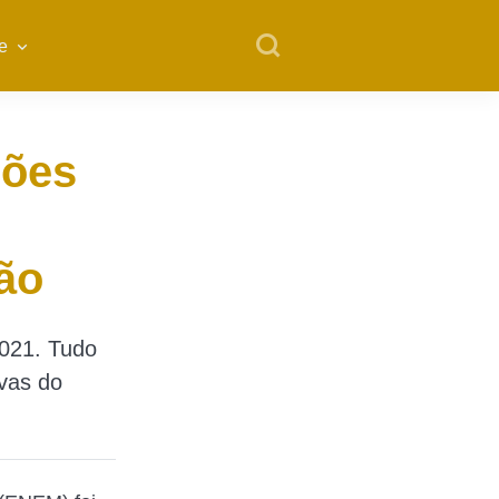
e
ções
ão
021. Tudo
vas do