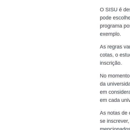
O SISU é des
pode escolhe
programa poss
exemplo.
As regras va
cotas, o est
inscrição.
No momento d
da universid
em considera
em cada univ
As notas de 
se inscrever
mencionados 