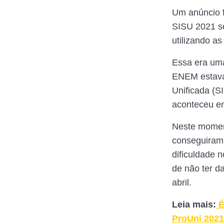
Um anúncio f
SISU 2021 se
utilizando a
Essa era uma
ENEM estava 
Unificada (
aconteceu em
Neste moment
conseguiram 
dificuldade 
de não ter d
abril.
Leia mais:
É
ProUni 2021