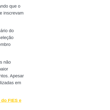
ando que o
se inscrevam
ário do
Seleção
embro
os não
aior
ntos. Apesar
alizadas em
 do FIES e