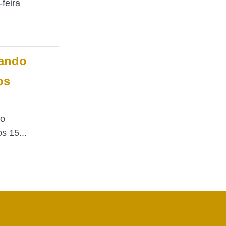
feira
nando
os
co
s 15...