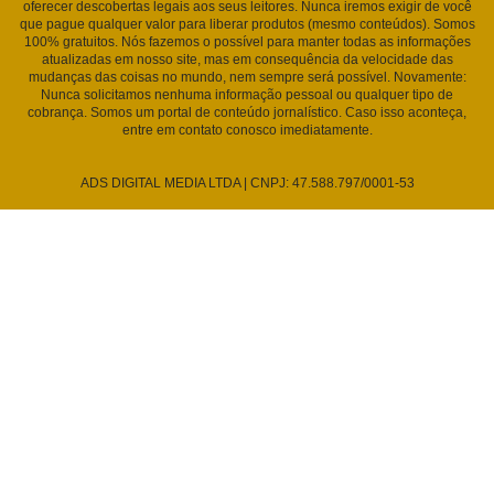
oferecer descobertas legais aos seus leitores. Nunca iremos exigir de você
que pague qualquer valor para liberar produtos (mesmo conteúdos). Somos
100% gratuitos. Nós fazemos o possível para manter todas as informações
atualizadas em nosso site, mas em consequência da velocidade das
mudanças das coisas no mundo, nem sempre será possível. Novamente:
Nunca solicitamos nenhuma informação pessoal ou qualquer tipo de
cobrança. Somos um portal de conteúdo jornalístico. Caso isso aconteça,
entre em contato conosco imediatamente.
ADS DIGITAL MEDIA LTDA | CNPJ: 47.588.797/0001-53