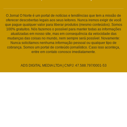
O Jornal O Norte é um portal de notícias e tendências que tem a missão de
oferecer descobertas legais aos seus leitores. Nunca iremos exigir de você
que pague qualquer valor para liberar produtos (mesmo conteúdos). Somos
100% gratuitos. Nós fazemos o possível para manter todas as informações
atualizadas em nosso site, mas em consequência da velocidade das
mudanças das coisas no mundo, nem sempre será possível. Novamente:
Nunca solicitamos nenhuma informação pessoal ou qualquer tipo de
cobrança. Somos um portal de conteúdo jornalístico. Caso isso aconteça,
entre em contato conosco imediatamente.
ADS DIGITAL MEDIA LTDA | CNPJ: 47.588.797/0001-53