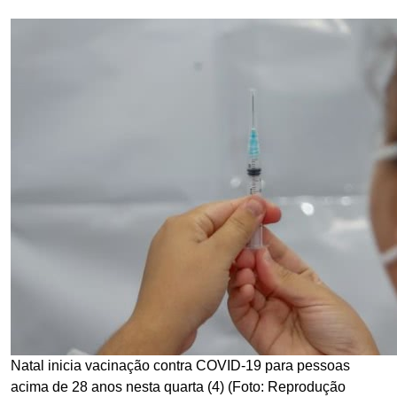
Natal inicia vacinação contra COVID-19 para pessoas
acima de 28 anos nesta quarta (4) (Foto: Reprodução