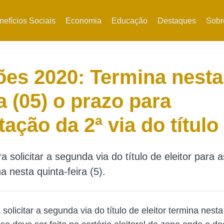
nefícios Sociais
Economia
Educação
Destaques
Sobr
ões 2020: Termina nesta
a (05) o prazo para
itação da 2ª via do título
 solicitar a segunda via do título de eleitor para a
a nesta quinta-feira (5).
solicitar a segunda via do título de eleitor termina nesta