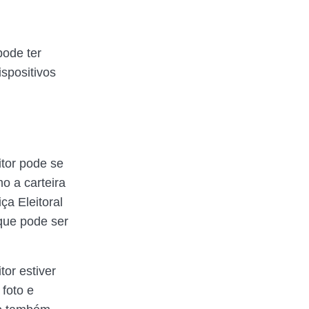
pode ter
spositivos
itor pode se
o a carteira
ça Eleitoral
 que pode ser
or estiver
 foto e