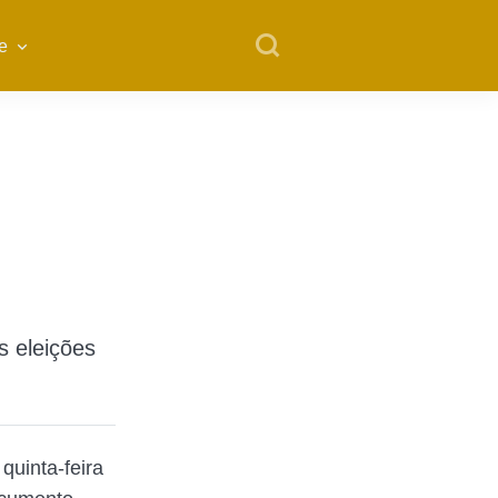
e
s eleições
 quinta-feira