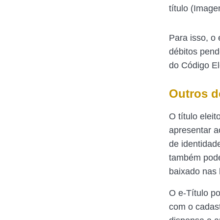
título (Imag
Para isso, o 
débitos pend
do Código Ele
Outros d
O título elei
apresentar a
de identidad
também pode 
baixado nas l
O e-Título p
com o cadast