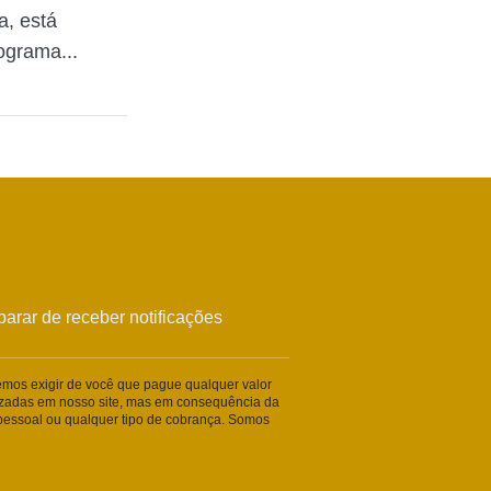
, está
ograma...
arar de receber notificações
remos exigir de você que pague qualquer valor
lizadas em nosso site, mas em consequência da
essoal ou qualquer tipo de cobrança. Somos