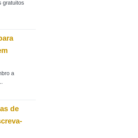
 gratuitos
para
em
mbro a
..
gas de
screva-