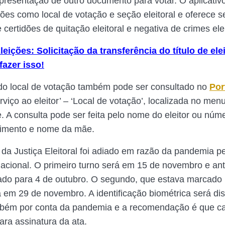
presentação de outro documento para votar. O aplicati
ções como local de votação e seção eleitoral e oferece 
certidões de quitação eleitoral e negativa de crimes elei
leições: Solicitação da transferência do título de ele
azer isso!
do local de votação também pode ser consultado no
Por
viço ao eleitor’ – ‘Local de votação’, localizada no menu
te. A consulta pode ser feita pelo nome do eleitor ou núme
cimento e nome da mãe.
 da Justiça Eleitoral foi adiado em razão da pandemia p
cional. O primeiro turno será em 15 de novembro e an
do para 4 de outubro. O segundo, que estava marcado 
á em 29 de novembro. A identificação biométrica será d
ambém por conta da pandemia e a recomendação é que c
ara assinatura da ata.