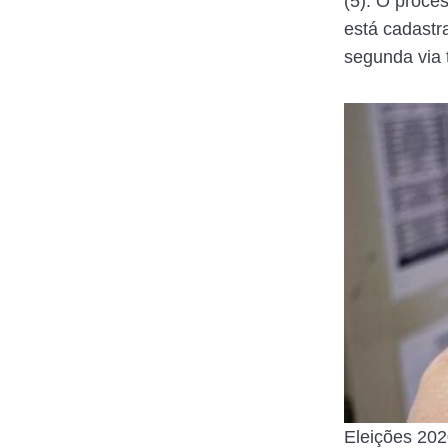
(5). O proce
está cadastr
segunda via 
Eleições 2020