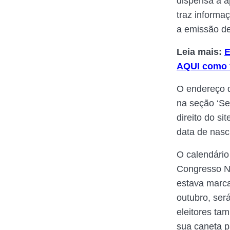
dispensa a a
traz informa
a emissão de 
Leia mais:
E
AQUI como f
O endereço 
na seção ‘Ser
direito do si
data de nas
O calendário
Congresso Na
estava marca
outubro, ser
eleitores t
sua caneta p