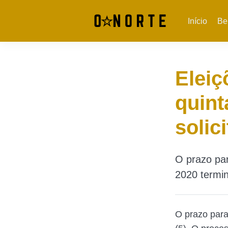
Início
Be
Eleiç
quint
solic
O prazo para
2020 termin
O prazo para 