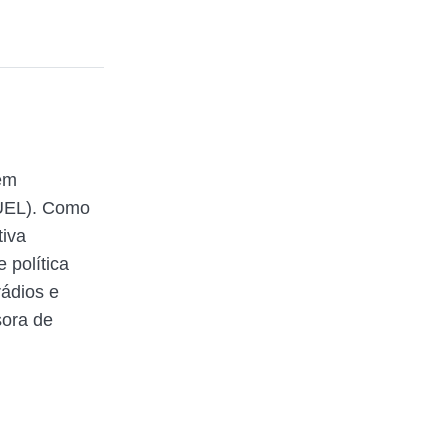
em
(UEL). Como
tiva
 política
rádios e
sora de