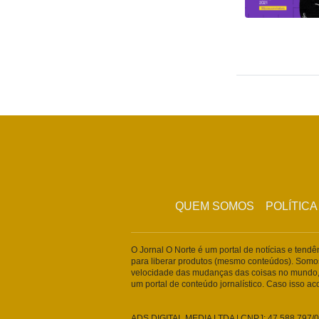
QUEM SOMOS
POLÍTICA
O Jornal O Norte é um portal de notícias e tend
para liberar produtos (mesmo conteúdos). Somo
velocidade das mudanças das coisas no mundo,
um portal de conteúdo jornalístico. Caso isso a
ADS DIGITAL MEDIA LTDA | CNPJ: 47.588.797/