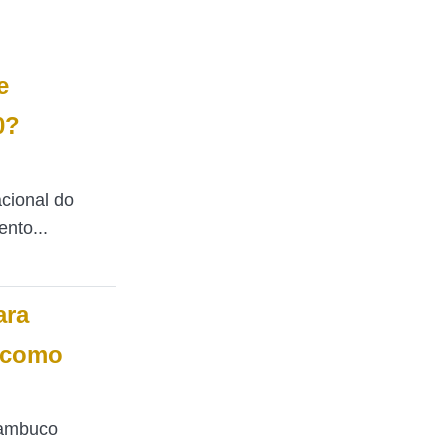
e
0?
cional do
nto...
ara
 como
nambuco