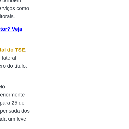
vo também
serviços como
torais.
itor? Veja
tal do TSE
,
 lateral
ro do título,
elo
teriormente
para 25 de
ispensada dos
ada um leve