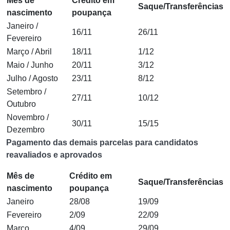
Mês de
Crédito em
Saque/Transferências
nascimento
poupança
Janeiro /
16/11
26/11
Fevereiro
Março / Abril
18/11
1/12
Maio / Junho
20/11
3/12
Julho / Agosto
23/11
8/12
Setembro /
27/11
10/12
Outubro
Novembro /
30/11
15/15
Dezembro
Pagamento das demais parcelas para candidatos
reavaliados e aprovados
Mês de
Crédito em
Saque/Transferências
nascimento
poupança
Janeiro
28/08
19/09
Fevereiro
2/09
22/09
Março
4/09
29/09