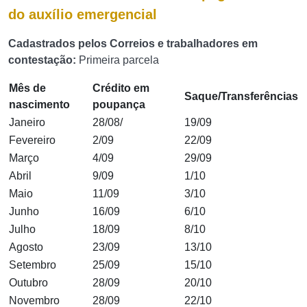
do auxílio emergencial
Cadastrados pelos Correios e trabalhadores em
contestação:
Primeira parcela
Mês de
Crédito em
Saque/Transferências
nascimento
poupança
Janeiro
28/08/
19/09
Fevereiro
2/09
22/09
Março
4/09
29/09
Abril
9/09
1/10
Maio
11/09
3/10
Junho
16/09
6/10
Julho
18/09
8/10
Agosto
23/09
13/10
Setembro
25/09
15/10
Outubro
28/09
20/10
Novembro
28/09
22/10