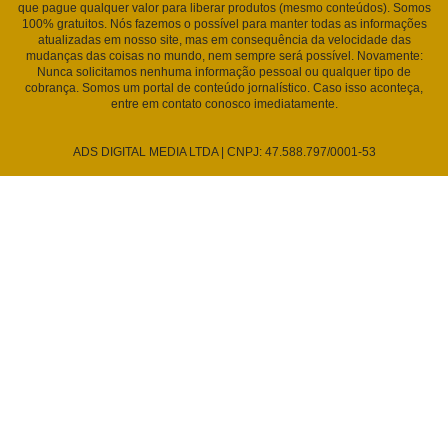
que pague qualquer valor para liberar produtos (mesmo conteúdos). Somos
100% gratuitos. Nós fazemos o possível para manter todas as informações
atualizadas em nosso site, mas em consequência da velocidade das
mudanças das coisas no mundo, nem sempre será possível. Novamente:
Nunca solicitamos nenhuma informação pessoal ou qualquer tipo de
cobrança. Somos um portal de conteúdo jornalístico. Caso isso aconteça,
entre em contato conosco imediatamente.
ADS DIGITAL MEDIA LTDA | CNPJ: 47.588.797/0001-53