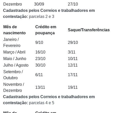
Dezembro
30/09
27/10
Cadastrados pelos Correios e trabalhadores em
contestação:
parcelas 2 e 3
Mês de
Crédito em
Saque/Transferências
nascimento
poupança
Janeiro /
9/10
29/10
Fevereiro
Março / Abril
16/10
3/11
Maio / Junho
23/10
10/11
Julho / Agosto
30/10
12/11
Setembro /
6/11
17/11
Outubro
Novembro /
13/11
19/11
Dezembro
Cadastrados pelos Correios e trabalhadores em
contestação:
parcelas 4 e 5