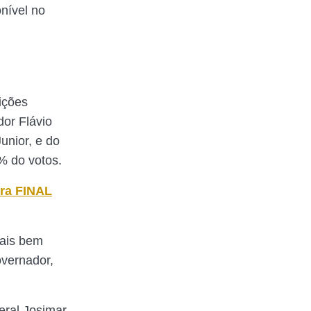
onível no
ições
or Flávio
unior, e do
% do votos.
vra FINAL
mais bem
overnador,
eral Josimar