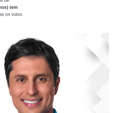
al de
mos) tem
as os votos