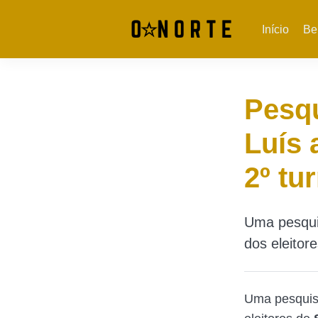
Início
Be
Pesqu
Luís 
2º tu
Uma pesqui
dos eleitor
Uma pesquis