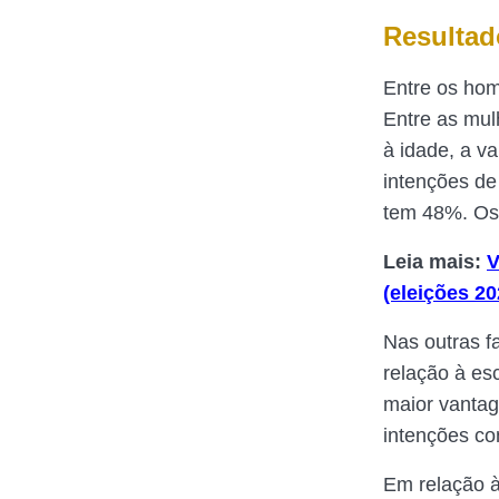
Resultad
Entre os hom
Entre as mul
à idade, a v
intenções de
tem 48%. Os 
Leia mais:
V
(eleições 20
Nas outras f
relação à es
maior vantag
intenções co
Em relação à