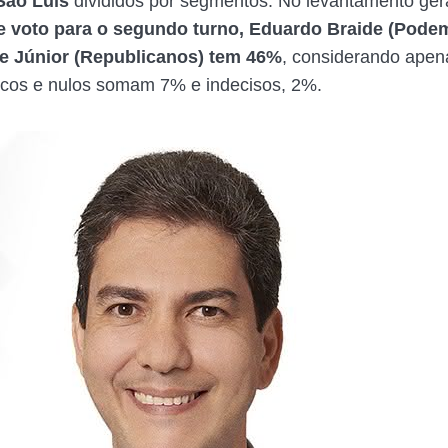
ão Luís
divididos por segmentos. No levantamento ger
e voto para o segundo turno, Eduardo Braide (Pode
e Júnior (Republicanos) tem 46%
, considerando apen
ncos e nulos somam 7% e indecisos, 2%.