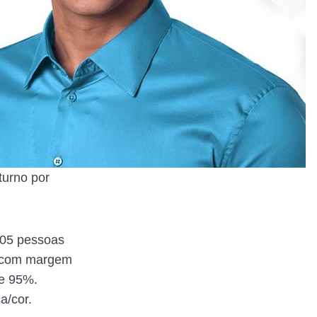
turno por
 805 pessoas
al com margem
de 95%.
a/cor.