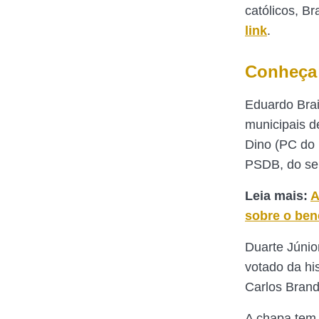
católicos, B
link
.
Conheça 
Eduardo Brai
municipais d
Dino (PC do 
PSDB, do sen
Leia mais:
A
sobre o ben
Duarte Júnio
votado da hi
Carlos Brand
A chapa tem 