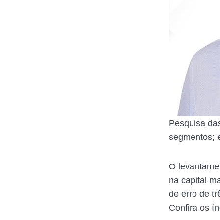
Pesquisa das
segmentos; 
O levantamen
na capital m
de erro de tr
Confira os ín