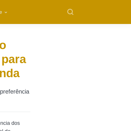
e
ão
 para
enda
preferência
ncia dos