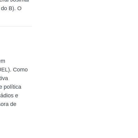
 do B). O
em
(UEL). Como
tiva
 política
rádios e
sora de