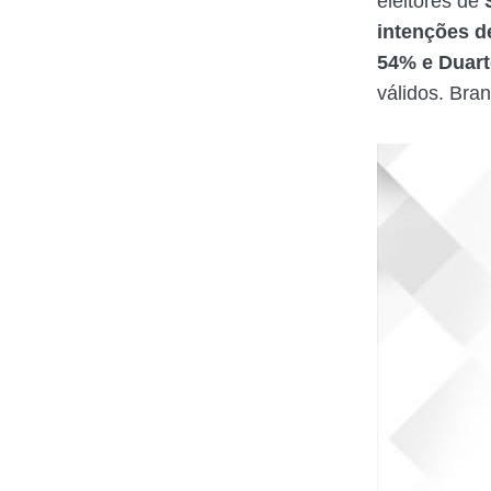
eleitores de
S
intenções d
54% e Duart
válidos. Bra