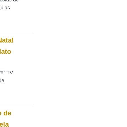
aulas
Natal
dato
ter TV
de
e de
ela