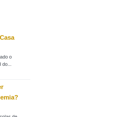
 Casa
tado o
 do...
er
demia?
colas de