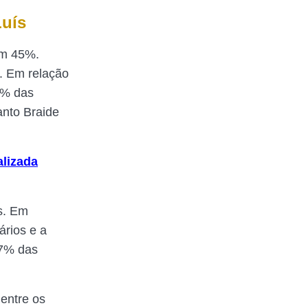
Luís
em 45%.
. Em relação
2% das
anto Braide
alizada
s. Em
ários e a
57% das
 entre os