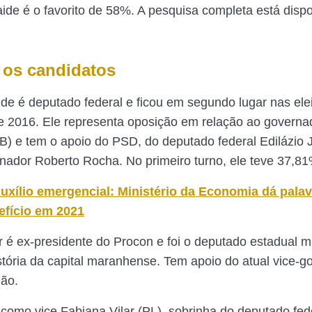
raide é o favorito de 58%. A pesquisa completa está disp
os candidatos
de é deputado federal e ficou em segundo lugar nas ele
e 2016. Ele representa oposição em relação ao governad
B) e tem o apoio do PSD, do deputado federal Edilázio J
ador Roberto Rocha. No primeiro turno, ele teve 37,81
uxílio emergencial: Ministério da Economia dá pala
efício em 2021
r é ex-presidente do Procon e foi o deputado estadual 
stória da capital maranhense. Tem apoio do atual vice-g
ão.
como vice Fabiana Vilar (PL), sobrinha do deputado fed